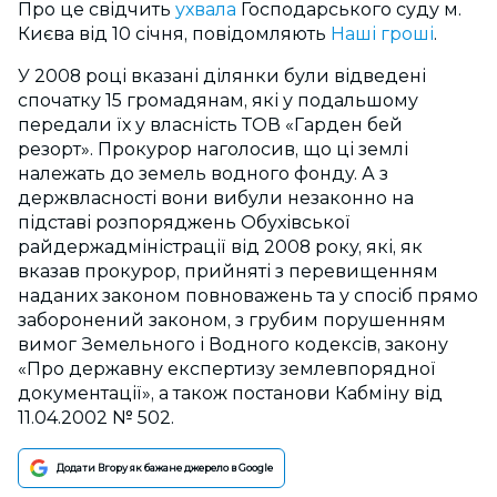
Про це свідчить
ухвала
Господарського суду м.
Києва від 10 січня, повідомляють
Наші гроші
.
У 2008 році вказані ділянки були відведені
спочатку 15 громадянам, які у подальшому
передали їх у власність ТОВ «Гарден бей
резорт». Прокурор наголосив, що ці землі
належать до земель водного фонду. А з
держвласності вони вибули незаконно на
підставі розпоряджень Обухівської
райдержадміністрації від 2008 року, які, як
вказав прокурор, прийняті з перевищенням
наданих законом повноважень та у спосіб прямо
заборонений законом, з грубим порушенням
вимог Земельного і Водного кодексів, закону
«Про державну експертизу землевпорядної
документації», а також постанови Кабміну від
11.04.2002 № 502.
Додати Вгору як бажане джерело в Google