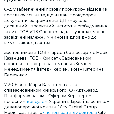
Суд у забезпеченні позову прокурору відмовив,
посилаючись на те, що надані прокурором
документи, зокрема лист ДП «Науково-
дослідний і проектний інститут містобудування»
та лист ТОВ «ТІЗ Озерне», надані у копіях, які не
засвідчені належним чином відповідно до
вимог законодавства.
Засновниками ТОВ «Гарден бей резорт» є Марія
Казанцева і ТОВ «Комісет». Засновником
останнього є кіпрська компанія «Комісет
Менеджмент Лімітед», керівником – Катерина
Бережнюк.
У 2018 році Марія Казанцева стала
співзасновником київського ГО «Арт-Завод
Платформа» разом з Офером Керзнером,
почесним
консулом
України в Ізраїлі, власником
девелоперської компанії City Capital Group.
Марія казанцеві є
членом ради директорів
City