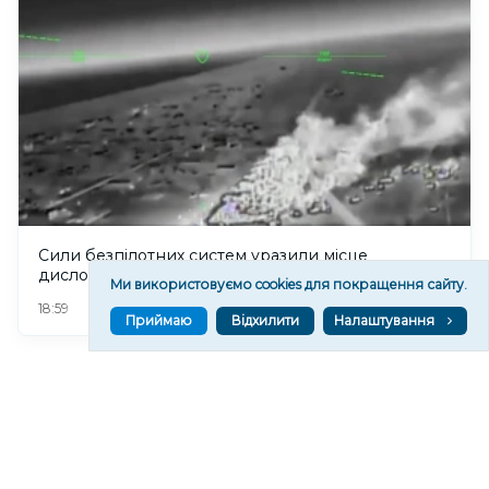
Сили безпілотних систем уразили місце
дислокації ФСБ на окупованій Херсонщині
Ми використовуємо cookies для покращення сайту.
119
18:59
Приймаю
Відхилити
Налаштування
Читати ще
МАТЕРІАЛИ ПАРТНЕРІВ