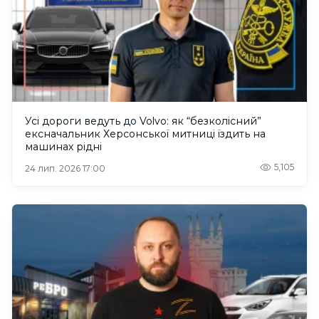
Усі дороги ведуть до Volvo: як “безколісний”
ексначальник Херсонської митниці їздить на
машинах рідні
5,105
24 лип. 2026 17:00