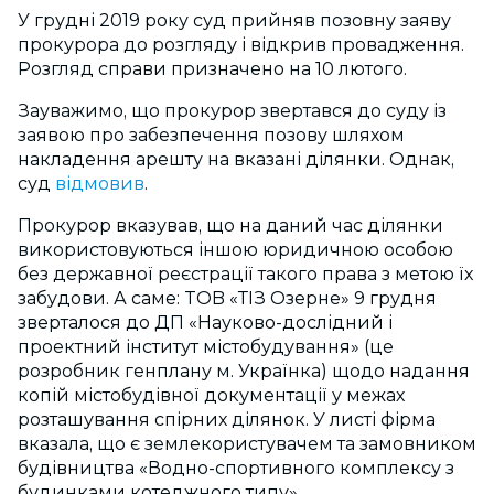
У грудні 2019 року суд прийняв позовну заяву
прокурора до розгляду і відкрив провадження.
Розгляд справи призначено на 10 лютого.
Зауважимо, що прокурор звертався до суду із
заявою про забезпечення позову шляхом
накладення арешту на вказані ділянки. Однак,
суд
відмовив
.
Прокурор вказував, що на даний час ділянки
використовуються іншою юридичною особою
без державної реєстрації такого права з метою їх
забудови. А саме: TOB «ТІЗ Озерне» 9 грудня
зверталося до ДП «Науково-дослідний і
проектний інститут містобудування» (це
розробник генплану м. Українка) щодо надання
копій містобудівної документації у межах
розташування спірних ділянок. У листі фірма
вказала, що є землекористувачем та замовником
будівництва «Водно-спортивного комплексу з
будинками котеджного типу».