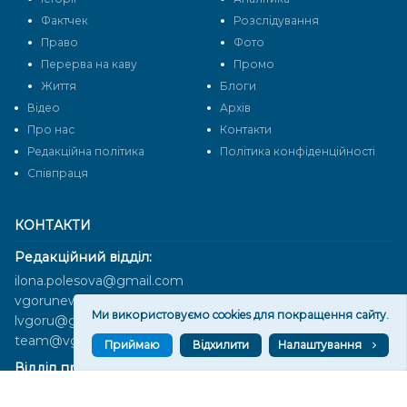
Фактчек
Розслідування
Право
Фото
Перерва на каву
Промо
Життя
Блоги
Відео
Архів
Про нас
Контакти
Редакційна політика
Політика конфіденційності
Cпівпраця
КОНТАКТИ
Редакційний відділ:
ilona.polesova@gmail.com
vgorunews@gmail.com
Ми використовуємо cookies для покращення сайту.
lvgoru@gmail.com
team@vgoru.org
Приймаю
Відхилити
Налаштування
Відділ продажів:
partnership@vgoru.org