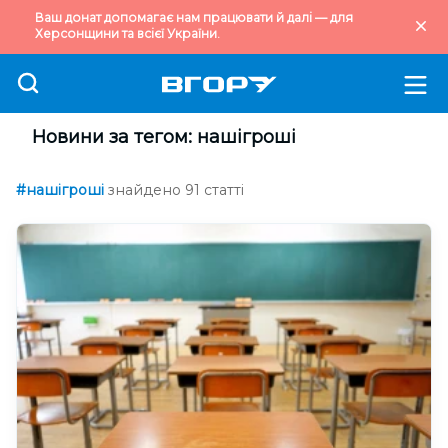
Ваш донат допомагає нам працювати й далі — для
Херсонщини та всієї України.
Новини за тегом: нашігроші
#нашігроші
знайдено 91 статті