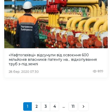
«Нафтогазівці» відсунули від освоєння 600
мільйонів власників патенту на… відкопування
труб з-під землі
899
28 бер. 2020 07:30
1
2
3
4
...
11