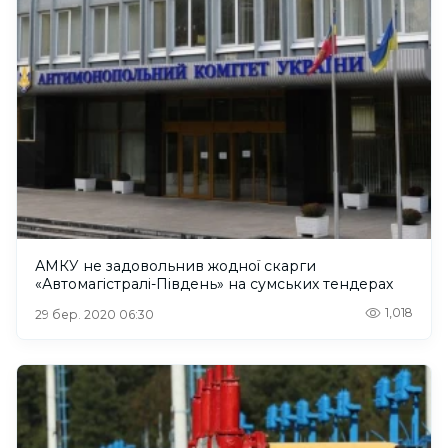
АМКУ не задовольнив жодної скарги
«Автомагістралі-Південь» на сумських тендерах
1,018
29 бер. 2020 06:30