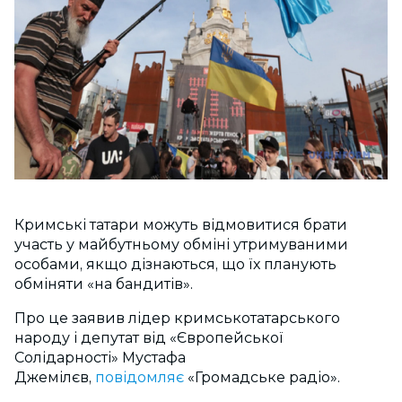
Кримські татари можуть відмовитися брати
участь у майбутньому обміні утримуваними
особами, якщо дізнаються, що їх планують
обміняти «на бандитів».
Про це заявив лідер кримськотатарського
народу і депутат від «Європейської
Солідарності» Мустафа
Джемілєв,
повідомляє
«Громадське радіо».