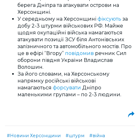
берега Дніпра та атакувати острови на
Херсонщині.
У середньому на Херсонщині
фіксують
за
добу 2-3 штурми військових РФ. Майже
щодня окупаційні війська намагаються
атакувати позиції ЗСУ біля Антонівських
залізничного та автомобільного мостів. Про
це в ефірі “Вгору”
повідомив
речник Сил
оборони півдня України Владислав
Волошин.
За його словами, на Херсонському
напрямку російські військові
намагаються
форсувати
Дніпро
маленькими групами – по 2-3 людини.
#Новини Херсонщини
#штурм
#війна