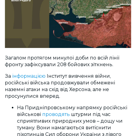
Загалом протягом минулої доби по всій лінії
фронту зафіксували 208 бойових зіткнень.
За
інформацією
Інститут вивчення війни,
російські війська продовжували обмежені
наземні атаки на схід від Херсона, але не
просунулися вперед.
На Придніпровському напрямку російські
військові
проводять
штурми під час
сприятливих природних умов – дощу чи
туману. Вони намагаються витіснити
піхотинців Сил оборони України з лівого