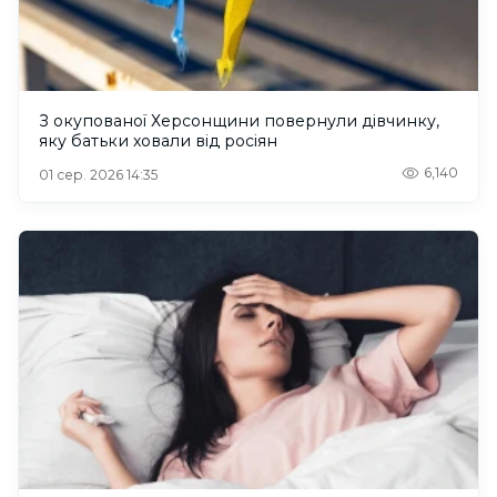
З окупованої Херсонщини повернули дівчинку,
яку батьки ховали від росіян
6,140
01 сер. 2026 14:35