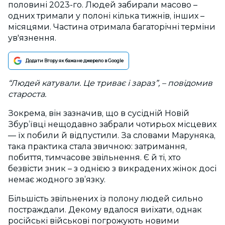
половині 2023-го. Людей забирали масово –
одних тримали у полоні кілька тижнів, інших –
місяцями. Частина отримала багаторічні терміни
ув'язнення.
Додати Вгору як бажане джерело в Google
“Людей катували. Це триває і зараз”,
–
повідомив
староста.
Зокрема, він зазначив, що в сусідній Новій
Збур’ївці нещодавно забрали чотирьох місцевих
— їх побили й відпустили. За словами Маруняка,
така практика стала звичною: затримання,
побиття, тимчасове звільнення. Є й ті, хто
безвісти зник – з однією з викрадених жінок досі
немає жодного зв’язку.
Більшість звільнених із полону людей сильно
постраждали. Декому вдалося виїхати, однак
російські військові погрожують новими