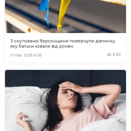
З окупованої Херсонщини повернули дівчинку,
яку батьки ховали від росіян
6,133
01 сер. 2026 14:35