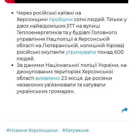
Через російські катівні на
Херсонщині
пройшли
сотні людей. Тільки у
двох найвідоміших (ІТТ на вулиці
Теплоенергетиків та у будівлі Головного
управління Нацполіції в Херсонській
області на Лютеранській, колишній Кірова)
російські окупанти
утримували
понад 600
людей.
За даними Національної поліції України, на
деокупованих територіях Херсонської
області
виявлено
23 місця, де росіяни
незаконно ув’язнювали та катували
українських громадян.
#Новини Херсонщини
#Катування