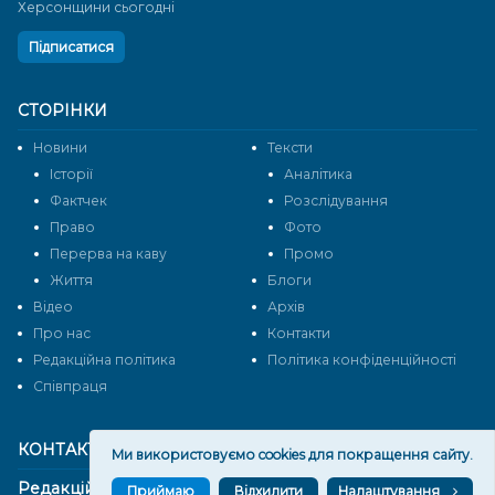
Херсонщини сьогодні
Підписатися
СТОРІНКИ
Новини
Тексти
Історії
Аналітика
Фактчек
Розслідування
Право
Фото
Перерва на каву
Промо
Життя
Блоги
Відео
Архів
Про нас
Контакти
Редакційна політика
Політика конфіденційності
Cпівпраця
КОНТАКТИ
Ми використовуємо cookies для покращення сайту.
Редакційний відділ:
Приймаю
Відхилити
Налаштування