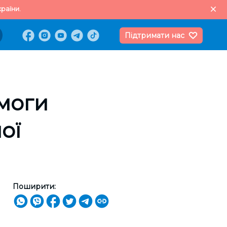
раїни.
Підтримати нас
омоги
ої
Поширити: