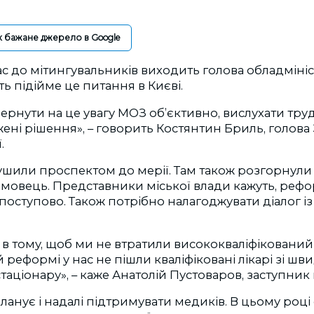
к бажане джерело в Google
с до мітингувальників виходить голова обладмініст
ть підійме це питання в Києві.
рнути на це увагу МОЗ об’єктивно, вислухати труд
ні рішення», – говорить Костянтин Бриль, голова 
.
шили проспектом до мерії. Там також розгорнули 
мовець. Представники міської влади кажуть, рефо
оступово. Також потрібно налагоджувати діалог із
в тому, щоб ми не втратили висококваліфікований
 реформі у нас не пішли кваліфіковані лікарі зі шв
 стаціонару», – каже Анатолій Пустоваров, заступник
ланує і надалі підтримувати медиків. В цьому році