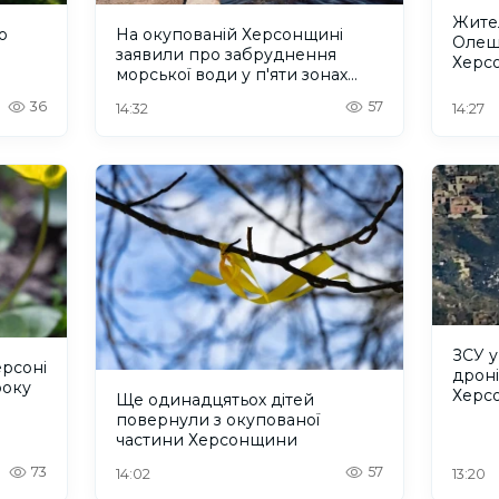
Жител
о
На окупованій Херсонщині
Олеш
заявили про забруднення
Херс
морської води у п'яти зонах
зареє
відпочинку
допо
36
57
14:32
14:27
ЗСУ 
ерсоні
дроні
року
Херс
Ще одинадцятьох дітей
повернули з окупованої
частини Херсонщини
73
57
14:02
13:20