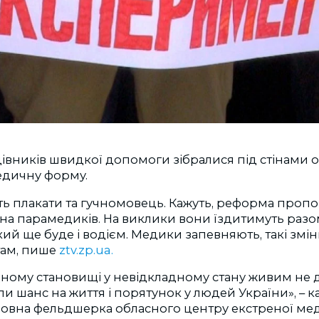
івників швидкої допомоги зібралися під стінами об
медичну форму.
ь плакати та гучномовець. Кажуть, реформа пропо
 на парамедиків. На виклики вони їздитимуть разом
кий ще буде і водієм. Медики запевняють, такі змін
там, пише
ztv.zp.ua.
дному становищі у невідкладному стану живим не 
ли шанс на життя і порятунок у людей України», – к
ловна фельдшерка обласного центру екстреної ме