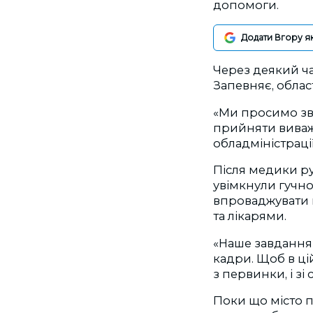
допомоги.
Додати Вгору я
Через деякий ча
Запевняє, облас
«Ми просимо зве
прийняти виваже
обладміністрації
Після медики ру
увімкнули гучно
впроваджувати п
та лікарями.
«Наше завдання 
кадри. Щоб в цій
з первинки, і зі
Поки що місто п