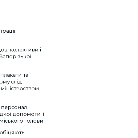
рації.
ові колективи і
Запорізької
плакати та
рму слід
 міністерством
 персонал і
идкої допомоги, і
 міського голови
 обіцяють