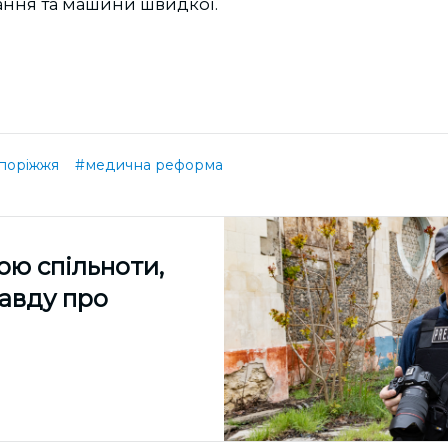
ання та машини швидкої.
поріжжя
#медична реформа
ою спільноти,
равду про