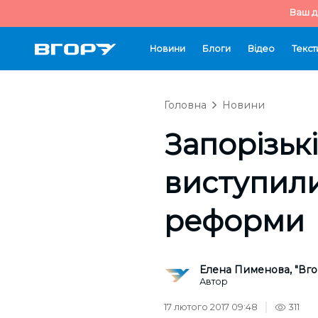
Ваш д
Новини
Блоги
Відео
Текст
Головна
Новини
Запорізьк
виступили
реформи
Елена Пименова, "Вго
Автор
17 лютого 2017 09:48
311