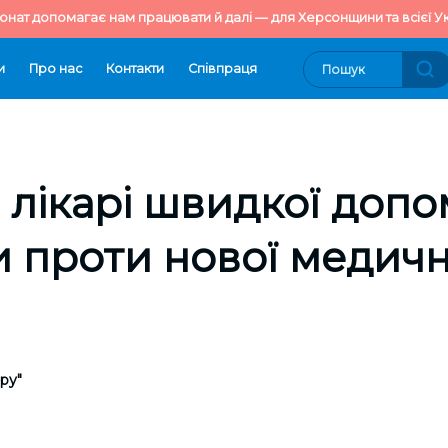
онат допомагає нам працювати й далі — для Херсонщини та всієї Ук
и
Про нас
Контакти
Cпівпраця
і лікарі швидкої доп
 проти нової медичн
ру"