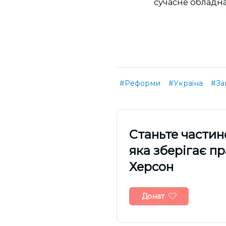
сучасне обладн
#Реформи
#Україна
#За
Cтаньте частин
яка зберігає п
Херсон
Донат