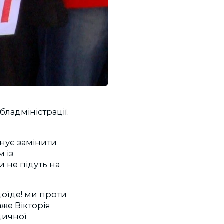
ладміністрації.
нує замінити
 із
и не підуть на
доїде! ми проти
аже Вікторія
дичної