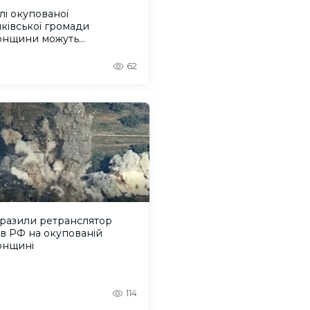
і окупованої
ківської громади
онщини можуть
струватися на грошову
могу
62
уразили ретранслятор
в РФ на окупованій
онщині
114