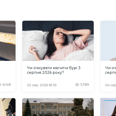
и
Чи очікувати магнітні бурі 3
Чи оч
серпня 2026 року?
серп
6,148
5,789
02 сер. 2026 18:55
04 сер