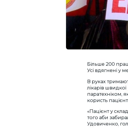
Більше 200 прац
Усі вдягнені у 
В руках тримают
лікарів швидкої
паратехніком, я
користь пацієн
«Пацієнт у скла
того аби забира
Удовиченко, го