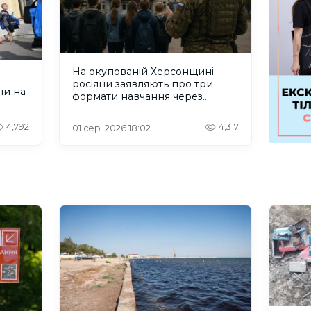
На окупованій Херсонщині
росіяни заявляють про три
ли на
формати навчання через
проблеми зі світлом та
інтернетом
4,792
4,317
01 сер. 2026 18:02