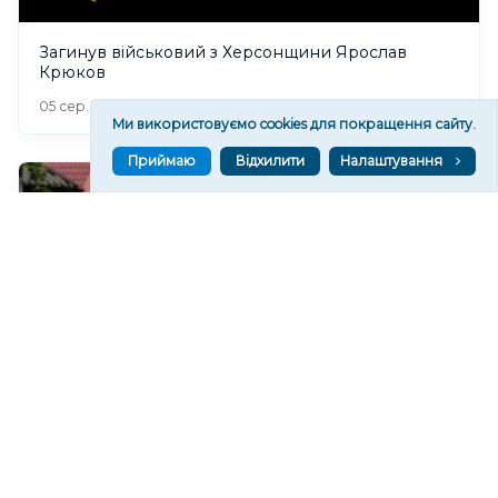
Загинув військовий з Херсонщини Ярослав
Крюков
316
05 сер. 2026 21:09
Ми використовуємо cookies для покращення сайту.
Приймаю
Відхилити
Налаштування
На Херсонщині попрощалися із загиблими від
російського дрона рятувальником та його сином