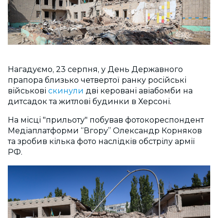
Нагадуємо, 23 серпня, у День Державного
прапора близько четвертої ранку російські
військові
скинули
дві керовані авіабомби на
дитсадок та житлові будинки в Херсоні.
На місці "прильоту" побував фотокореспондент
Медіаплатформи “Вгору” Олександр Корняков
та зробив кілька фото наслідків обстрілу армії
РФ.