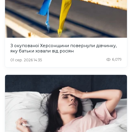
З окупованої Херсонщини повернули дівчинку,
яку батьки ховали від росіян
6,079
01 сер. 2026 14:35