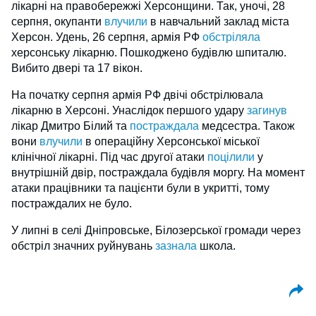
лікарні на правобережжі Херсонщини. Так, уночі, 28 
серпня, окупанти 
влучили 
в навчальний заклад міста 
Херсон. Удень, 26 серпня, армія РФ 
обстріляла 
херсонську лікарню. Пошкоджено будівлю шпиталю. 
Вибито двері та 17 вікон.
На початку серпня армія РФ двічі обстрілювала 
лікарню в Херсоні. Унаслідок першого удару 
загинув 
лікар Дмитро Білий та 
постраждала 
медсестра. Також 
вони 
влучили 
в операційну Херсонської міської 
клінічної лікарні. Під час другої атаки 
поцілили 
у 
внутрішній двір, постраждала будівля моргу. На момент 
атаки працівники та пацієнти були в укритті, тому 
постраждалих не було.
У липні в селі Дніпровське, Білозерської громади через 
обстріл значних руйнувань 
зазнала 
школа.