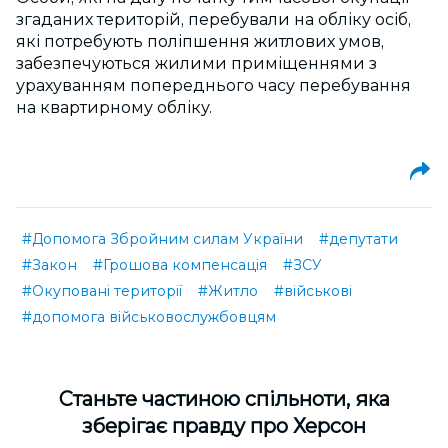
згаданих територій, перебували на обліку осіб,
які потребують поліпшення житлових умов,
забезпечуються жилими приміщеннями з
урахуванням попереднього часу перебування
на квартирному обліку.
#Допомога Збройним силам України
#депутати
#Закон
#Грошова компенсація
#ЗСУ
#Окуповані території
#Житло
#військові
#допомога військовослужбовцям
Cтаньте частиною спільноти, яка
зберігає правду про Херсон