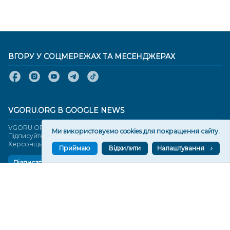
ВГОРУ У СОЦМЕРЕЖАХ ТА МЕСЕНДЖЕРАХ
VGORU.ORG В GOOGLE NEWS
VGORU.ORG в GOOGLE NEWS
Ми використовуємо cookies для покращення сайту.
Підписуйтеся, щоб знати останні новини Херсона та
Херсонщини сьогодні
Приймаю
Відхилити
Налаштування
Підписатися
СТОРІНКИ
Новини
Тексти
Історії
Аналітика