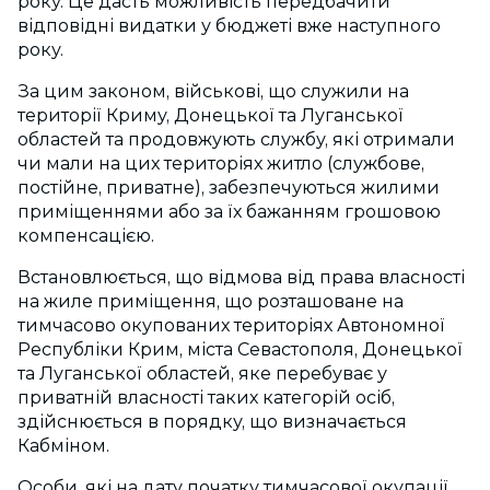
року. Це дасть можливість передбачити
відповідні видатки у бюджеті вже наступного
року.
За цим законом, військові, що служили на
території Криму, Донецької та Луганської
областей та продовжують службу, які отримали
чи мали на цих територіях житло (службове,
постійне, приватне), забезпечуються жилими
приміщеннями або за їх бажанням грошовою
компенсацією.
Встановлюється, що відмова від права власності
на жиле приміщення, що розташоване на
тимчасово окупованих територіях Автономної
Республіки Крим, міста Севастополя, Донецької
та Луганської областей, яке перебуває у
приватній власності таких категорій осіб,
здійснюється в порядку, що визначається
Кабміном.
Особи, які на дату початку тимчасової окупації