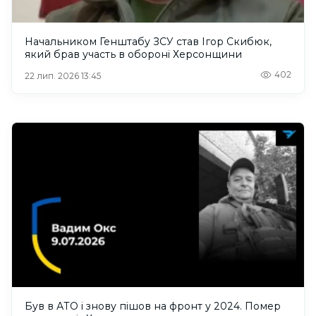
Начальником Генштабу ЗСУ став Ігор Скибюк,
який брав участь в обороні Херсонщини
402
22 лип. 2026 13:45
Був в АТО і знову пішов на фронт у 2024. Помер