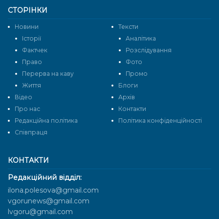
СТОРІНКИ
Новини
Тексти
Історії
Аналітика
Фактчек
Розслідування
Право
Фото
Перерва на каву
Промо
Життя
Блоги
Відео
Архів
Про нас
Контакти
Редакційна політика
Політика конфіденційності
Cпівпраця
КОНТАКТИ
Редакційний відділ:
ilona.polesova@gmail.com
vgorunews@gmail.com
lvgoru@gmail.com