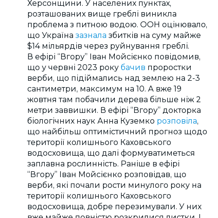
Херсонщини. У населених пунктах,
розташованих вище греблі виникла
проблема з питною водою. ООН оцінювало,
що Україна
зазнала
збитків на суму майже
$14 мільярдів через руйнування греблі.
В ефірі “Вгору” Іван Мойсієнко повідомив,
що у червні 2023 року
бачив
проростки
верби, що підіймались над землею на 2-3
сантиметри, максимум на 10. А вже 19
жовтня там побачили дерева більше ніж 2
метри заввишки. В ефірі “Вгору” докторка
біологічних наук Анна Куземко
розповіла
,
що найбільш оптимістичний прогноз щодо
території колишнього Каховського
водосховища, що далі формуватиметься
заплавна рослинність. Раніше в ефірі
“Вгору” Іван Мойсієнко розповідав, що
верби, які почали рости минулого року на
території колишнього Каховського
водосховища, добре перезимували. У них
вже майже повністю розкрилися листки. І