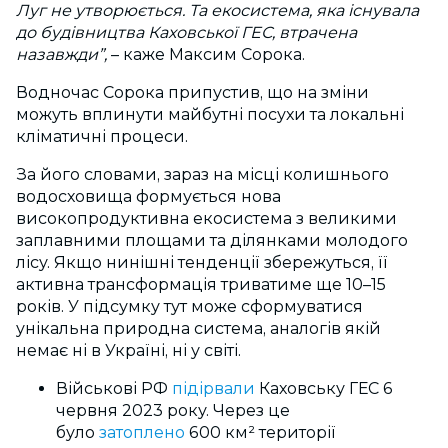
Луг не утворюється. Та екосистема, яка існувала
до будівництва Каховської ГЕС, втрачена
назавжди”,
– каже Максим Сорока.
Водночас Сорока припустив, що на зміни
можуть вплинути майбутні посухи та локальні
кліматичні процеси.
За його словами, зараз на місці колишнього
водосховища формується нова
високопродуктивна екосистема з великими
заплавними площами та ділянками молодого
лісу. Якщо нинішні тенденції збережуться, її
активна трансформація триватиме ще 10–15
років. У підсумку тут може сформуватися
унікальна природна система, аналогів якій
немає ні в Україні, ні у світі.
Військові РФ
підірвали
Каховську ГЕС 6
червня 2023 року. Через це
було
затоплено
600 км² території