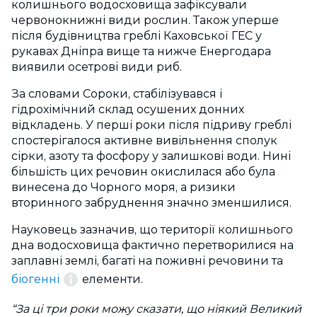
колишнього водосховища зафіксували
червонокнижні види рослин. Також уперше
після будівництва греблі Каховської ГЕС у
рукавах Дніпра вище та нижче Енергодара
виявили осетрові види риб.
За словами Сороки, стабілізувався і
гідрохімічний склад осушених донних
відкладень. У перші роки після підриву греблі
спостерігалося активне вивільнення сполук
сірки, азоту та фосфору у залишкові води. Нині
більшість цих речовин окислилася або була
винесена до Чорного моря, а ризики
вторинного забруднення значно зменшилися.
Науковець зазначив, що території колишнього
дна водосховища фактично перетворилися на
заплавні землі, багаті на поживні речовини та
біогенні
елементи.
“За ці три роки можу сказати, що ніякий Великий