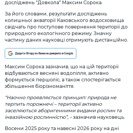
досліджень "Довкола" Максим Сорока.
За його словами, результати досліджень
колишньої акваторії Каховського водосховища
свідчать про поступове повернення території до
природного екологічного режиму. Значну
частину даних науковці отримують дистанційно.
Додати Вгору як бажане джерело в Google
Максим Сорока зазначив, що на цій території
відбуваються весняні водопілля, активно
формується першоліс, а також спостерігається
збільшення біорізноманіття.
“Наочно проявляється принцип: природа не
терпить порожнечі – території активно
заселяються аборигенними видами рослин та
інвазійною рослинністю”,
–
зазначив науковець.
Восени 2025 року та навесні 2026 року на дні