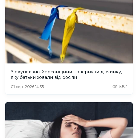
З окупованої Херсонщини повернули дівчинку,
яку батьки ховали від росіян
6,167
01 сер. 2026 14:35