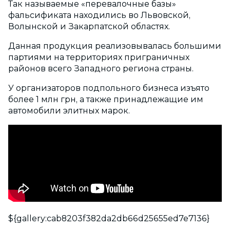
Так называемые «перевалочные базы»
фальсификата находились во Львовской,
Волынской и Закарпатской областях.
Данная продукция реализовывалась большими
партиями на территориях приграничных
районов всего Западного региона страны.
У организаторов подпольного бизнеса изъято
более 1 млн грн, а также принадлежащие им
автомобили элитных марок.
${gallery:cab8203f382da2db66d25655ed7e7136}