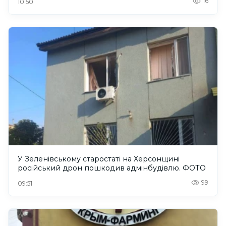
16
10:50
У Зеленівському старостаті на Херсонщині
російський дрон пошкодив адмінбудівлю. ФОТО
99
09:51