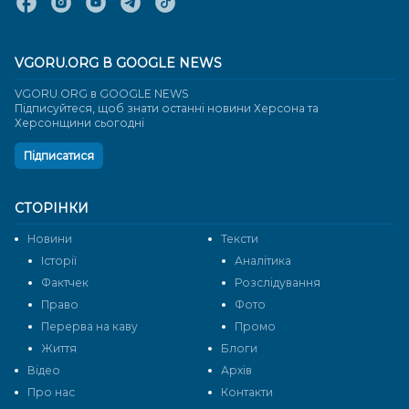
VGORU.ORG В GOOGLE NEWS
VGORU.ORG в GOOGLE NEWS
Підписуйтеся, щоб знати останні новини Херсона та
Херсонщини сьогодні
Підписатися
СТОРІНКИ
Новини
Тексти
Історії
Аналітика
Фактчек
Розслідування
Право
Фото
Перерва на каву
Промо
Життя
Блоги
Відео
Архів
Про нас
Контакти