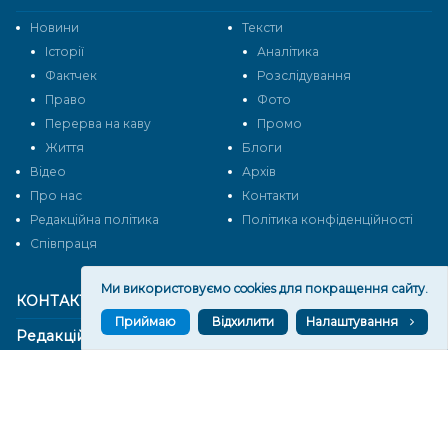
Новини
Тексти
Історії
Аналітика
Фактчек
Розслідування
Право
Фото
Перерва на каву
Промо
Життя
Блоги
Відео
Архів
Про нас
Контакти
Редакційна політика
Політика конфіденційності
Cпівпраця
Ми використовуємо cookies для покращення сайту.
КОНТАКТИ
Приймаю
Відхилити
Налаштування
Редакційний відділ:
ilona.polesova@gmail.com
vgorunews@gmail.com
lvgoru@gmail.com
team@vgoru.org