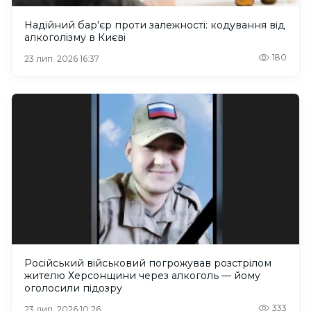
Надійний бар'єр проти залежності: кодування від
алкоголізму в Києві
180
23 лип. 2026 16:37
Російський військовий погрожував розстрілом
жителю Херсонщини через алкоголь — йому
оголосили підозру
333
23 лип. 2026 10:26