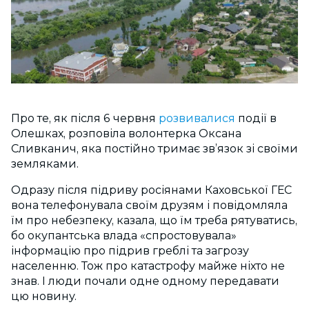
Про те, як після 6 червня
розвивалися
події в
Олешках, розповіла волонтерка Оксана
Сливканич, яка постійно тримає зв’язок зі своїми
земляками.
Одразу після підриву росіянами Каховської ГЕС
вона телефонувала своїм друзям і повідомляла
їм про небезпеку, казала, що їм треба рятуватись,
бо окупантська влада «спростовувала»
інформацію про підрив греблі та загрозу
населенню. Тож про катастрофу майже ніхто не
знав. І люди почали одне одному передавати
цю новину.