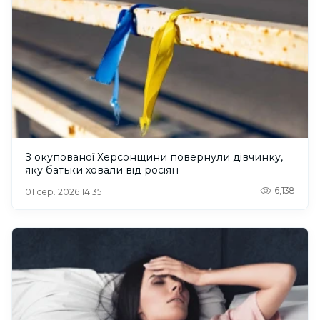
З окупованої Херсонщини повернули дівчинку,
яку батьки ховали від росіян
6,138
01 сер. 2026 14:35