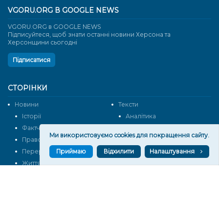
VGORU.ORG В GOOGLE NEWS
VGORU.ORG в GOOGLE NEWS
Підписуйтеся, щоб знати останні новини Херсона та
Херсонщини сьогодні
Підписатися
СТОРІНКИ
Новини
Тексти
Історії
Аналітика
Фактчек
Розслідування
Ми використовуємо cookies для покращення сайту.
Право
Фото
Приймаю
Відхилити
Налаштування
Перерва на каву
Промо
Життя
Блоги
Відео
Архів
Про нас
Контакти
Редакційна політика
Політика конфіденційності
Cпівпраця