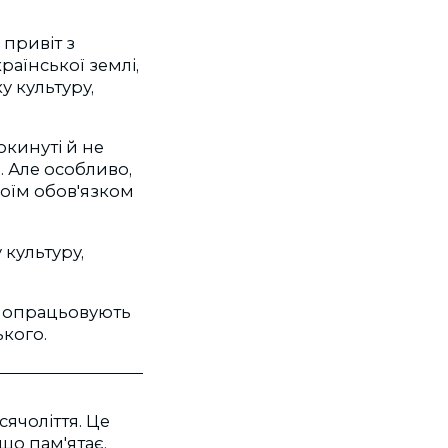
привіт з
країнської землі,
у культуру,
окинуті й не
. Але особливо,
воїм обов'язком
 культуру,
і опрацьовують
ького.
сячоліття. Це
що пам'ятає,