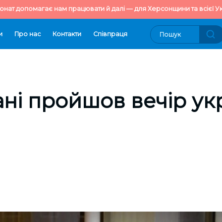
онат допомагає нам працювати й далі — для Херсонщини та всієї Ук
и
Про нас
Контакти
Cпівпраця
ані пройшов вечір ук