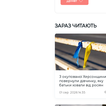
Донат
ЗАРАЗ ЧИТАЮТЬ
З окупованої Херсонщин
повернули дівчинку, яку
батьки ховали від росіян
01 сер. 2026 14:35