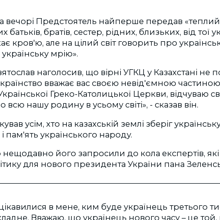
на вечорі Предстоятель найперше передав «теплий 
 батьків, братів, сестер, рідних, близьких, від тої у
кає кров'ю, але на цілий світ говорить про українськ
 українську мрію».
тослав наголосив, що вірні УГКЦ у Казахстані не п
е українство вважає вас своєю невід'ємною частиною
а Української Греко-Католицької Церкви, відчуваю с
всю нашу родину в усьому світі», - сказав він.
ував усім, хто на казахській землі зберіг українську
 і пам'ять українського народу.
о нещодавно його запросили до кола експертів, як
ітику для нового президента України пана Зеленс
цікавилися в мене, ким буде українець третього ти
ладне. Вважаю, що українець нового часу – це той, 