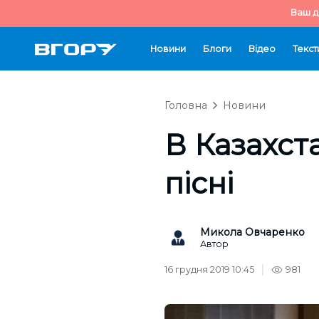
Ваш д
Новини
Блоги
Відео
Текст
Головна
Новини
В Казахст
пісні
Микола Овчаренко
Автор
16 грудня 2019 10:45
981