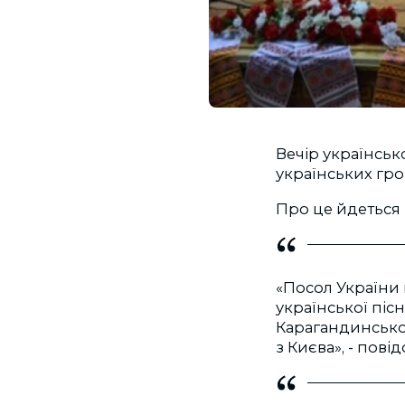
Вечір українсько
українських гро
Про це йдеться 
«Посол України 
української піс
Карагандинської
з Києва», - пові