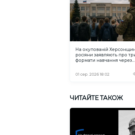
На окупованій Херсонщин
росіяни заявляють про тр
формати навчання через
проблеми зі світлом та
інтернетом
01 сер. 2026 18:02
ЧИТАЙТЕ ТАКОЖ