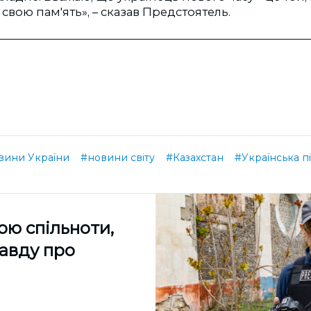
 свою пам'ять», – сказав Предстоятель.
вини України
#новини світу
#Казахстан
#Українська п
ою спільноти,
равду про