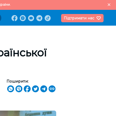
раїни.
Підтримати нас
раїнської
Поширити: