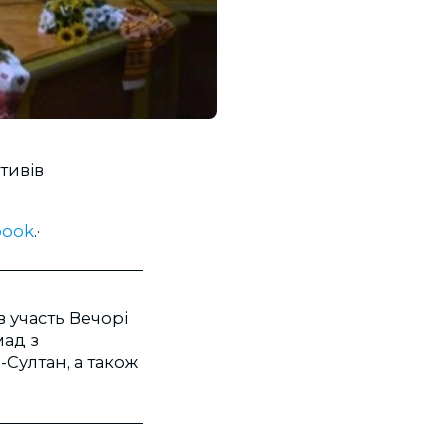
ктивів
book
.·
 участь Вечорі
мад з
-Султан, а також