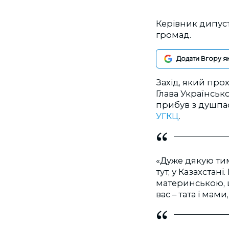
Керівник дипус
громад.
Додати Вгору я
Захід, який прох
Глава Українськ
прибув з душпа
УГКЦ
.
«Дуже дякую тим
тут, у Казахстан
материнською, 
вас – тата і мам