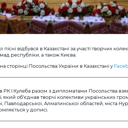
ї пісні відбувся в Казахстані за участі творчих коле
мад республіки, а також Києва.
на сторінці Посольства України в Казахстані у
Face
в РК І.Кулеба разом з дипломатами Посольства взяв
ні, який об'єднав творчі колективи українських гро
, Павлодарської, Алматинської областей, міста Нур
домляється у дописі.