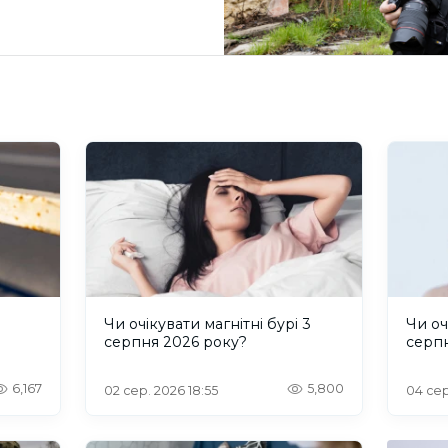
и
Чи очікувати магнітні бурі 3
Чи оч
серпня 2026 року?
серп
6,167
5,800
02 сер. 2026 18:55
04 сер