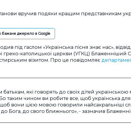
танови вручив подяки кращим представникам укр
к бажане джерело в Google
одив під гаслом «Українська пісня знає нас», відвід
ої греко-католицької церкви (УГКЦ) Блаженніший С
стирським візитом. Про це повідомляє
департамен
 батькам, які говорять до своїх дітей українською 
і. Бо таким чином ви робите все, щоб українська для
щоб вони цією мовою говорили найсакральніші сл
и, до Бога, до свого ближнього», - зазначив Блажен