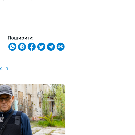
Поширити:
існя