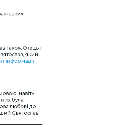
аїнських
ав також Отець і
вятослав, який
т інформації
мовою, навіть
 них була
ова любові до
ніший Святослав.