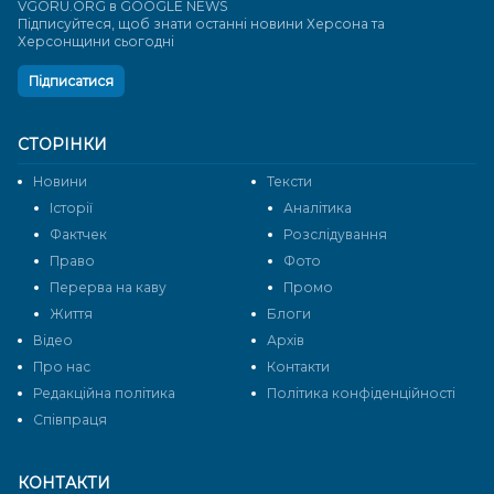
VGORU.ORG в GOOGLE NEWS
Підписуйтеся, щоб знати останні новини Херсона та
Херсонщини сьогодні
Підписатися
СТОРІНКИ
Новини
Тексти
Історії
Аналітика
Фактчек
Розслідування
Право
Фото
Перерва на каву
Промо
Життя
Блоги
Відео
Архів
Про нас
Контакти
Редакційна політика
Політика конфіденційності
Cпівпраця
КОНТАКТИ