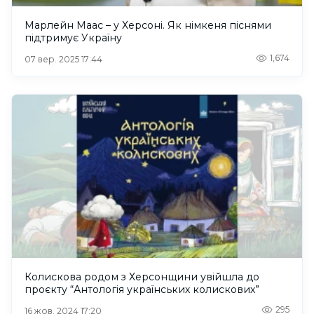
Марлейн Маас – у Херсоні. Як німкеня піснями
підтримує Україну
1,674
07 вер. 2025 17:44
Колискова родом з Херсонщини увійшла до
проєкту “Антологія українських колискових”
295
16 жов. 2024 17:20