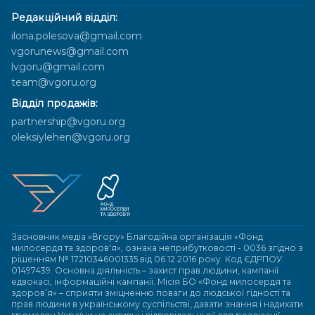
Редакційний відділ:
ilona.polesova@gmail.com
vgorunews@gmail.com
lvgoru@gmail.com
team@vgoru.org
Відділ продажів:
partnership@vgoru.org
oleksiylehen@vgoru.org
Засновник медіа «Вгору» Благодійна організація «Фонд
милосердя та здоров'я», ознака неприбутковості - 0036 згідно з
рішенням № 17210346001335 від 06.12.2016 року. Код ЄДРПОУ:
01497439. Основна діяльність – захист прав людини, кампанії
едвокасі, інформаційні кампанії. Місія БО «Фонд милосердя та
здоров’я» – сприяти зміцненню поваги до людської гідності та
прав людини в українському суспільстві, давати знання і надихати