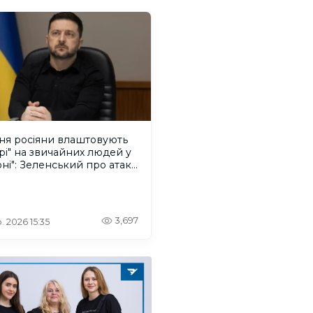
ня росіяни влаштовують
рі" на звичайних людей у
ні": Зеленський про атаку
ського дрона
3,697
. 2026 15:35