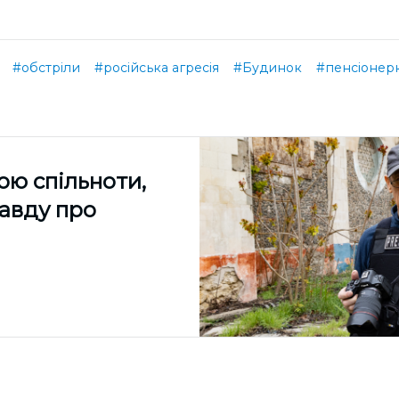
#обстріли
#російська агресія
#Будинок
#пенсіонер
ою спільноти,
равду про