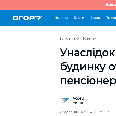
Ваш д
Новини
Блоги
Відео
Текст
Головна
Новини
Унаслідок
будинку 
пенсіонер
Vgoru
Автор
23 серпня 2023 11:14
583