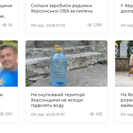
нщини
Скільки заробили радники
У Хер
Херсонської ОВА за липень
донор
ня
ІКА
34
1,285
09 сер. 2026 21:05
09 сер
и
На окупованій території
На Хе
Херсонщини не всюди
розм
підвозять воду
майж
ІНФО
290
423
09 сер. 2026 19:57
09 сер