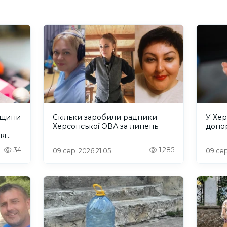
нщини
Скільки заробили радники
У Хер
Херсонської ОВА за липень
донор
ня
ІКА
34
1,285
09 сер. 2026 21:05
09 сер