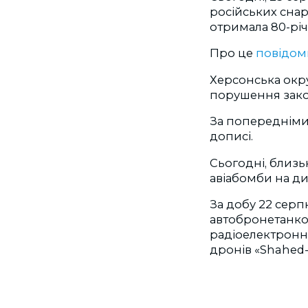
російських снар
отримала 80-річ
Про це
повідо
Херсонська окр
порушення закон
За попередніми 
дописі.
Сьогодні, близьк
авіабомби на ди
За добу 22 сер
автобронетанков
радіоелектронно
дронів «Shahed