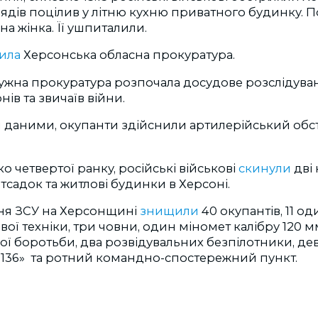
ядів поцілив у літню кухню приватного будинку. 
на жінка. Її ушпиталили.
мила
Херсонська обласна прокуратура.
ужна прокуратура розпочала досудове розслідува
ів та звичаїв війни.
даними, окупанти здійснили артилерійський обстр
о четвертої ранку, російські військові
скинули
дві
тсадок та житлові будинки в Херсоні.
пня ЗСУ на Херсонщині
знищили
40 окупантів, 11 о
ої техніки, три човни, один міномет калібру 120 м
ї боротьби, два розвідувальних безпілотники, де
-136» та ротний командно-спостережний пункт.