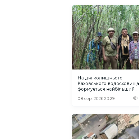
На дні колишнього
Каховського водосховища
формується найбільший
рівновіковий ліс Європи
08 сер. 2026 20:29