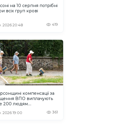
соні на 10 серпня потрібні
и всіх груп крові
419
. 2026 20:48
рсонщині компенсації за
іщення ВПО виплачують
е 200 людям.
ГРАФІКА
361
. 2026 19:00