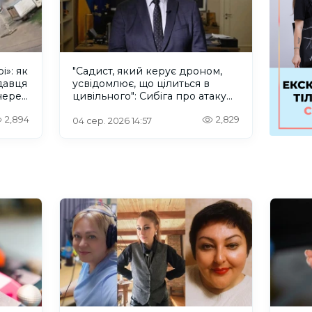
і»: як
"Садист, який керує дроном,
давця
усвідомлює, що цілиться в
через
цивільного": Сибіга про атаку
російського БПлА у Херсоні
2,894
2,829
04 сер. 2026 14:57