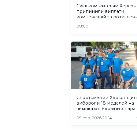
Скільком жителям Херсо
припинили виплати
компенсацій за розміщен
переселенців. ІНФОГРАФ
08:00
Спортсмени з Херсонщин
вибороли 18 медалей на
чемпіонаті України з пара
легкої атлетики
09 сер. 2026 20:14