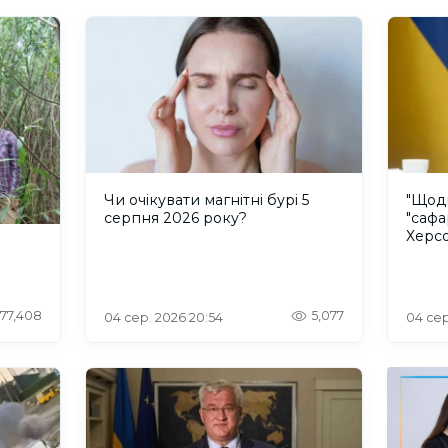
Чи очікувати магнітні бурі 5
"Щод
серпня 2026 року?
"сафа
Херсо
росій
77,408
5,077
04 сер. 2026 20:54
04 сер