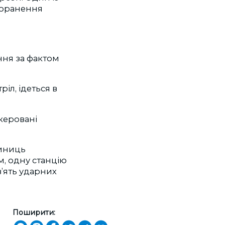
Поранення
ння за фактом
іл, ідеться в
 керовані
диниць
м, одну станцію
в’ять ударних
Поширити: