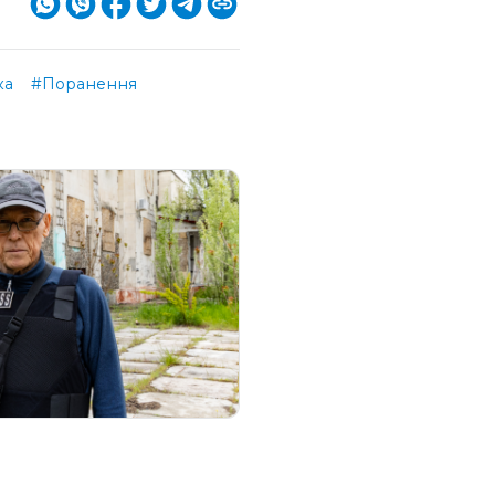
ка
#Поранення