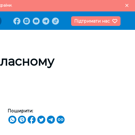
раїни.
Підтримати нас
власному
Поширити: