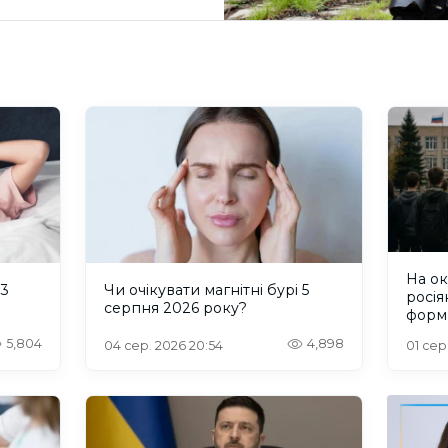
На о
 3
Чи очікувати магнітні бурі 5
росія
серпня 2026 року?
форм
пробл
5,804
4,898
04 сер. 2026 20:54
01 сер
інте