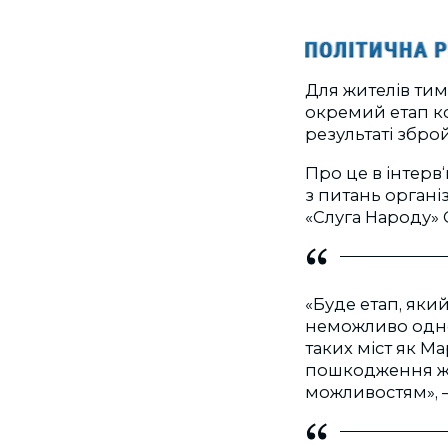
Для жителів ти
окремий етап ко
результаті збро
Про це в інтерв
з питань органі
«Слуга Народу» 
«Буде етап, яки
неможливо одноч
таких міст як Ма
пошкодження жи
можливостям», –