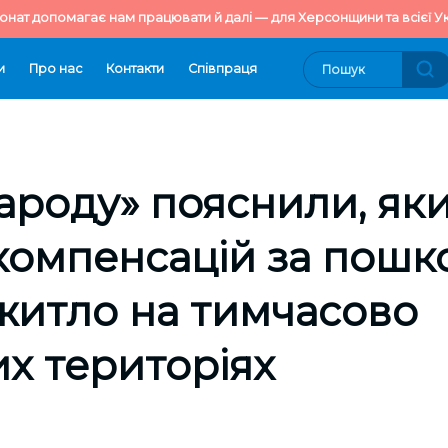
онат допомагає нам працювати й далі — для Херсонщини та всієї Ук
и
Про нас
Контакти
Cпівпраця
Народу» пояснили, як
компенсацій за пошк
житло на тимчасово
х територіях