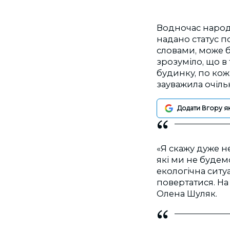
Водночас народн
надано статус по
словами, може 
зрозуміло, що в
будинку, по кож
зауважила очіль
Додати Вгору я
«Я скажу дуже н
які ми не будем
екологічна ситу
повертатися. На 
Олена Шуляк.