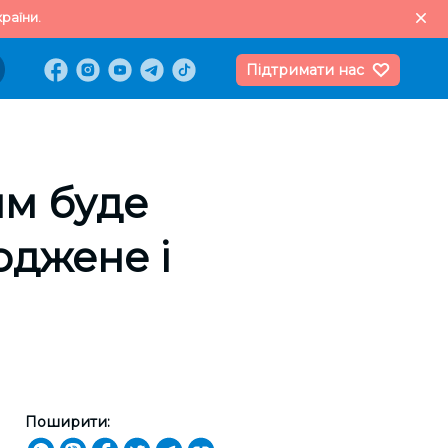
раїни.
Підтримати нас
им буде
оджене і
Поширити: