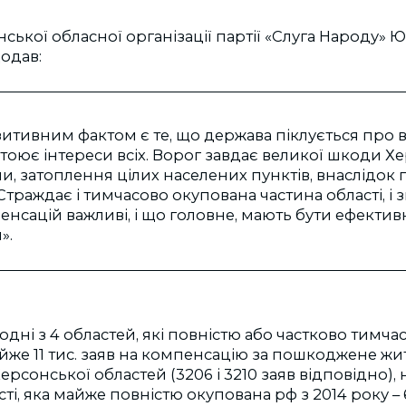
ської обласної організації партії «Слуга Народу» 
одав:
итивним фактом є те, що держава піклується про вс
стоює інтереси всіх. Ворог завдає великої шкоди Х
и, затоплення цілих населених пунктів, внаслідок
Страждає і тимчасово окупована частина області, і з
нсацій важливі, і що головне, мають бути ефектив
».
годні з 4 областей, які повністю або частково тимча
же 11 тис. заяв на компенсацію за пошкоджене жит
ерсонської областей (3206 і 3210 заяв відповідно),
ті, яка майже повністю окупована рф з 2014 року – 