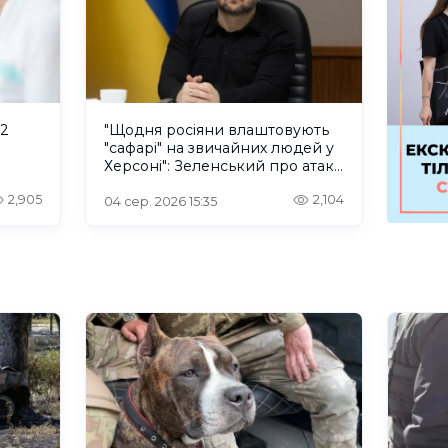
 2
"Щодня росіяни влаштовують
"сафарі" на звичайних людей у
Херсоні": Зеленський про атаку
російського дрона
2,905
2,104
04 сер. 2026 15:35