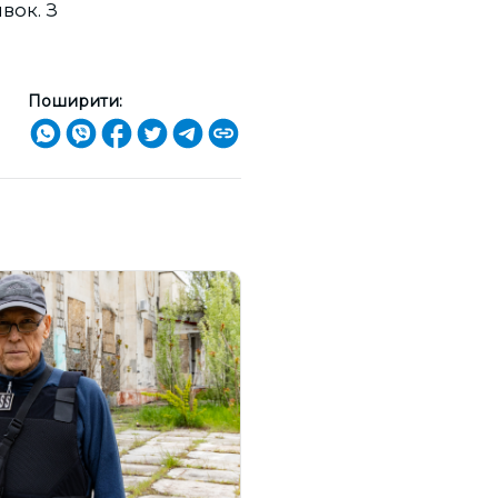
вок. З
Поширити: