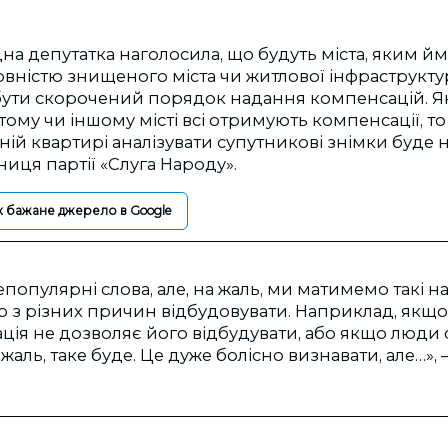
а депутатка наголосила, що будуть міста, яким й
вністю знищеного міста чи житлової інфраструктури.
бути скорочений порядок надання компенсацій. Я
 тому чи іншому місті всі отримують компенсації, т
ній квартирі аналізувати супутникові знімки буде н
ниця партії «Слуга Народу».
к бажане джерело в Google
епопулярні слова, але, на жаль, ми матимемо такі н
о з різних причин відбудовувати. Наприклад, якщ
ація не дозволяє його відбудувати, або якщо люди 
жаль, таке буде. Це дуже болісно визнавати, але…», 