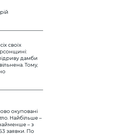
Юрій
іх своїх
ерсонщині:
 підриву дамби
вільнена. Тому,
но
сово окуповані
ло. Найбільше –
 найменше – з
63 заявки. По