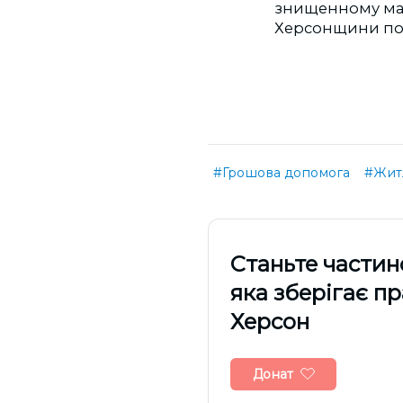
знищенному майн
Херсонщини подал
#Грошова допомога
#Жит
Cтаньте частин
яка зберігає п
Херсон
Донат