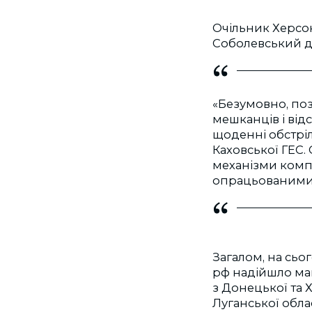
Очільник Херсон
Соболевський д
«Безумовно, поз
мешканців і від
щоденні обстріл
Каховської ГЕС. 
механізми компе
опрацьованими
Загалом, на сьо
рф надійшло май
з Донецької та Х
Луганської облас