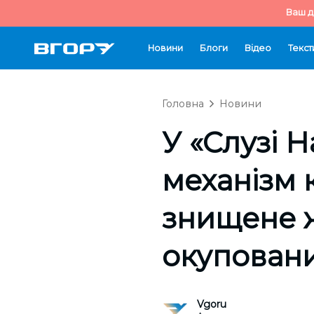
Ваш д
Новини
Блоги
Відео
Текст
Головна
Новини
У «Слузі 
механізм 
знищене 
окуповани
Vgoru