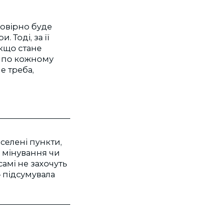
мовірно буде
 Тоді, за її
кщо стане
о по кожному
е треба,
аселені пункти,
о мінування чи
самі не захочуть
– підсумувала