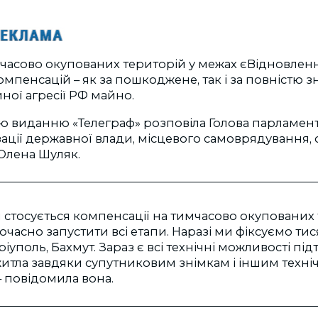
мчасово окупованих територій у межах єВідновлен
мпенсацій – як за пошкоджене, так і за повністю 
йної агресії РФ майно.
‘ю виданню «Телеграф» розповіла Голова парламен
зації державної влади, місцевого самоврядування, 
Олена Шуляк.
й стосується компенсації на тимчасово окупованих 
асно запустити всі етапи. Наразі ми фіксуємо тися
ріуполь, Бахмут. Зараз є всі технічні можливості п
тла завдяки супутниковим знімкам і іншим техн
 повідомила вона.