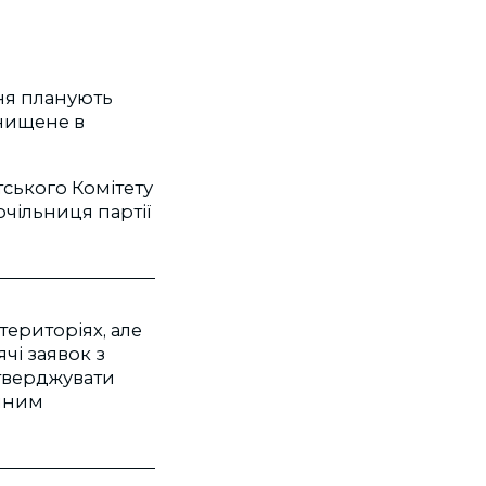
ня планують
знищене в
тського Комітету
очільниця партії
територіях, але
чі заявок з
ідтверджувати
ічним