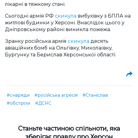
лікарні в тяжкому стані.
Сьогодні армія РФ
скинула
вибухівку з БПЛА на
житлові будинки у Херсоні. Внаслідок цього у
Дніпровському районі виникла пожежа.
Зранку російська армія
скинула
десять
авіаційних бомб на Ольгівку, Миколаївку,
Бургунку та Берислав Херсонської області.
#снаряди
#російська агресія
#Станіслав
#обстріли
#ДСНС
Cтаньте частиною спільноти, яка
зберігає правду про Херсон