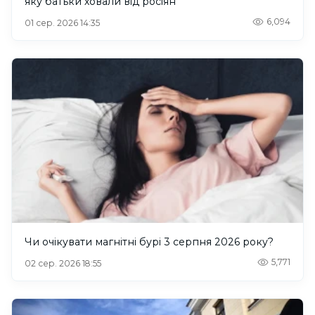
яку батьки ховали від росіян
6,094
01 сер. 2026 14:35
Чи очікувати магнітні бурі 3 серпня 2026 року?
5,771
02 сер. 2026 18:55