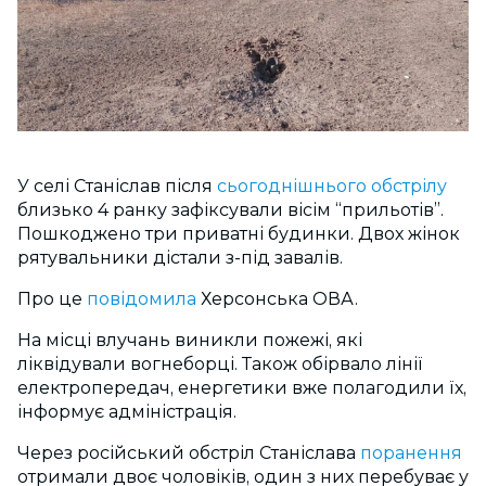
У селі Станіслав після
сьогоднішнього обстрілу
близько 4 ранку зафіксували вісім “прильотів”.
Пошкоджено три приватні будинки. Двох жінок
рятувальники дістали з-під завалів.
Про це
повідомила
Херсонська ОВА.
На місці влучань виникли пожежі, які
ліквідували вогнеборці. Також обірвало лінії
електропередач, енергетики вже полагодили їх,
інформує адміністрація.
Через російський обстріл Станіслава
поранення
отримали двоє чоловіків, один з них перебуває у