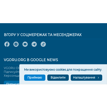
ВГОРУ У СОЦМЕРЕЖАХ ТА МЕСЕНДЖЕРАХ
VGORU.ORG В GOOGLE NEWS
VGORU.ORG в GOOGLE NEWS
Ми використовуємо cookies для покращення сайту.
Підписуйтеся, щоб знати останні новини Херсона та
Херсонщини сьогодні
Приймаю
Відхилити
Налаштування
Підписатися
СТОРІНКИ
Новини
Тексти