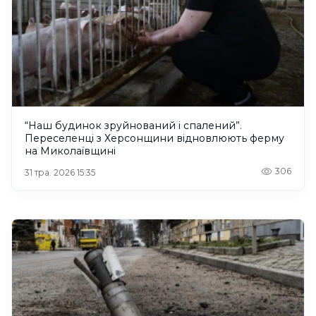
“Наш будинок зруйнований і спалений”.
Переселенці з Херсонщини відновлюють ферму
на Миколаївщині
306
31 тра. 2026 15:35