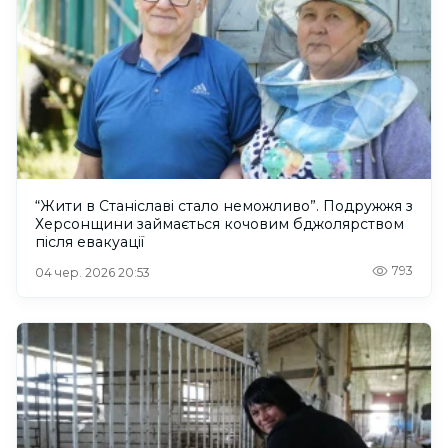
“Жити в Станіславі стало неможливо”. Подружжя з
Херсонщини займається кочовим бджолярством
після евакуації
793
04 чер. 2026 20:53