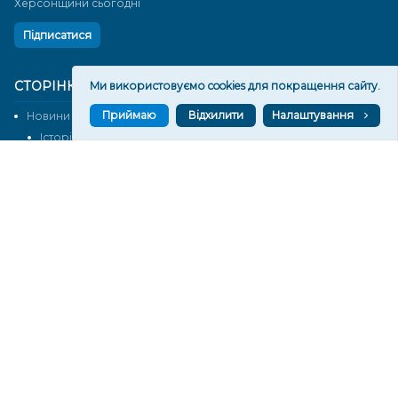
Херсонщини сьогодні
Підписатися
СТОРІНКИ
Ми використовуємо cookies для покращення сайту.
Приймаю
Відхилити
Налаштування
Новини
Тексти
Історії
Аналітика
Фактчек
Розслідування
Право
Фото
Перерва на каву
Промо
Життя
Блоги
Відео
Архів
Про нас
Контакти
Редакційна політика
Політика конфіденційності
Cпівпраця
КОНТАКТИ
Редакційний відділ: