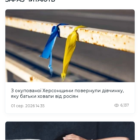
З окупованої Херсонщини повернули дівчинку,
яку батьки ховали від росіян
6,137
01 сер. 2026 14:35