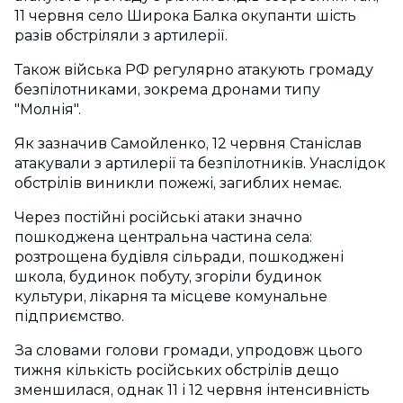
11 червня село Широка Балка окупанти шість
разів обстріляли з артилерії.
Також війська РФ регулярно атакують громаду
безпілотниками, зокрема дронами типу
"Молнія".
Як зазначив Самойленко, 12 червня Станіслав
атакували з артилерії та безпілотників. Унаслідок
обстрілів виникли пожежі, загиблих немає.
Через постійні російські атаки значно
пошкоджена центральна частина села:
розтрощена будівля сільради, пошкоджені
школа, будинок побуту, згоріли будинок
культури, лікарня та місцеве комунальне
підприємство.
За словами голови громади, упродовж цього
тижня кількість російських обстрілів дещо
зменшилася, однак 11 і 12 червня інтенсивність