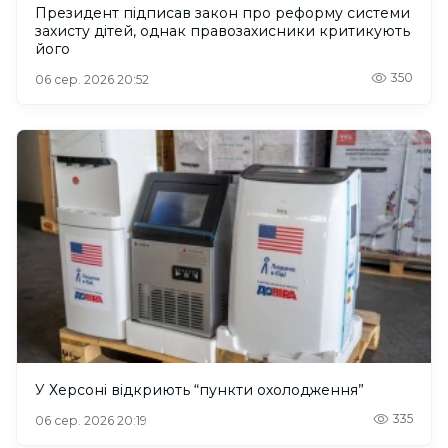
Президент підписав закон про реформу системи
захисту дітей, однак правозахисники критикують
його
350
06 сер. 2026 20:52
У Херсоні відкриють “пункти охолодження”
335
06 сер. 2026 20:19