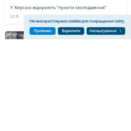
У Херсоні відкриють “пункти охолодження”
162
20:19
Ми використовуємо cookies для покращення сайту.
Приймаю
Відхилити
Налаштування
У Херсонському водоканалі закликають
економно користуватися водою
203
19:46