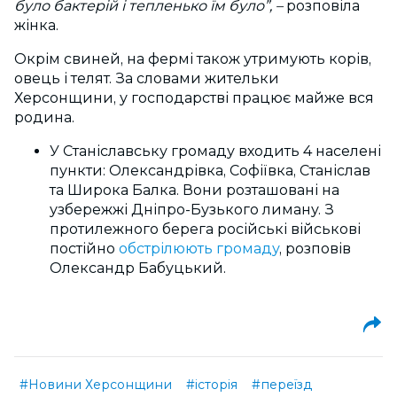
було бактерій і тепленько їм було”, –
розповіла
жінка.
Окрім свиней, на фермі також утримують корів,
овець і телят. За словами жительки
Херсонщини, у господарстві працює майже вся
родина.
У Станіславську громаду входить 4 населені
пункти: Олександрівка, Софіївка, Станіслав
та Широка Балка. Вони розташовані на
узбережжі Дніпро-Бузького лиману. З
протилежного берега російські військові
постійно
обстрілюють громаду
, розповів
Олександр Бабуцький.
#Новини Херсонщини
#історія
#переїзд