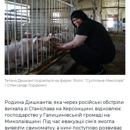
Тетяна Дишкант порається на фермі. Фото: "Суспільне Миколаїв"
/ Олександр Гордієнко
Родина Дишкантів, яка через російські обстріли
виїхала зі Станіслава на Херсонщині, відновлює
господарство у Галицинівській громаді на
Миколаївщині. Під час евакуації сім’я змогла
вивезти свиноматку, а нині поступово розвиває