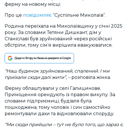
ферму на новому місці.
Про це
повідомляє
“Суспільне Миколаїв”.
Родина переїхала на Миколаївщину у січні 2025
року. За словами Тетяни Дишкант, дім у
Станіславі був зруйнований через російські
обстріли, тому сім’я вирішила евакуюватися.
Додати Вгору як бажане джерело в Google
“Наш будинок зруйнований, спалений. І ми
приїхали сюди далі жити”, –
розповіла жінка.
Ферму облаштували у селі Галицинове.
Приміщення орендують із правом викупу. За
словами підприємиці, будівля була
пошкоджена, тому чоловік і син самостійно
ремонтували дахи та відновлювали споруду.
“Ми сюди прийшли – тут не було того, що зараз є.