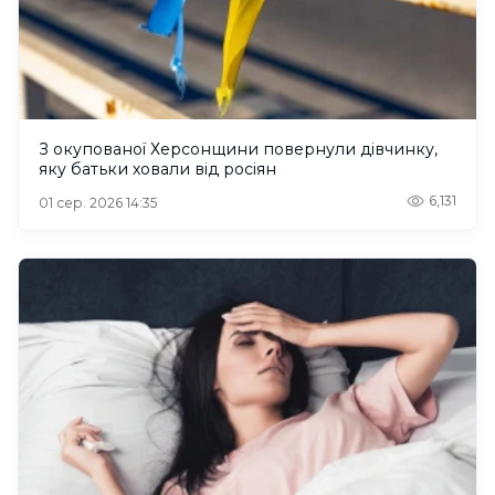
З окупованої Херсонщини повернули дівчинку,
яку батьки ховали від росіян
6,131
01 сер. 2026 14:35