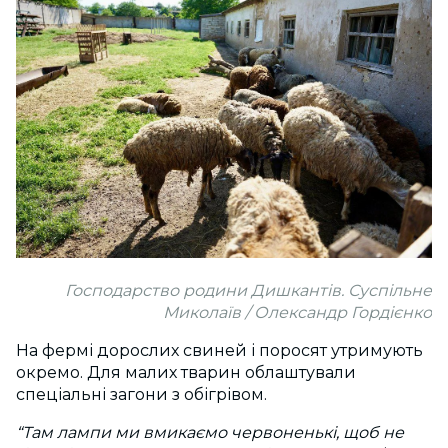
Господарство родини Дишкантів. Суспільне
Миколаїв / Олександр Гордієнко
На фермі дорослих свиней і поросят утримують
окремо. Для малих тварин облаштували
спеціальні загони з обігрівом.
“Там лампи ми вмикаємо червоненькі, щоб не