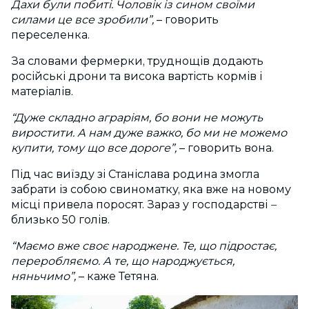
Дахи були побиті. Чоловік із сином своїми
силами це все зробили”,
– говорить
переселенка.
За словами фермерки, труднощів додають
російські дрони та висока вартість кормів і
матеріалів.
“Дуже складно аграріям, бо вони не можуть
виростити. А нам дуже важко, бо ми не можемо
купити, тому що все дороге”,
– говорить вона.
Під час виїзду зі Станіслава родина змогла
забрати із собою свиноматку, яка вже на новому
місці привела поросят. Зараз у господарстві
–
близько 50 голів.
“Маємо вже своє народжене. Те, що підростає,
переробляємо. А те, що народжується,
няньчимо”,
– каже Тетяна.