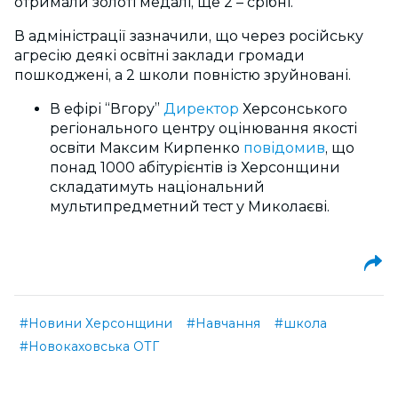
отримали золоті медалі, ще 2 – срібні.
В адміністрації зазначили, що через російську
агресію деякі освітні заклади громади
пошкоджені, а 2 школи повністю зруйновані.
В ефірі “Вгору”
Директор
Херсонського
регіонального центру оцінювання якості
освіти Максим Кирпенко
повідомив
, що
понад 1000 абітурієнтів із Херсонщини
складатимуть національний
мультипредметний тест у Миколаєві.
#Новини Херсонщини
#Навчання
#школа
#Новокаховська ОТГ