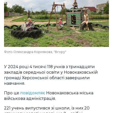
Фото Олександра Корнякова, "Вгору"
У 2024 році 4 тисячі 118 учнів з тринадцяти
закладів середньої освіти у Новокаховській
громаді Херсонської області завершили
навчання.
Про це
повідомляє
Новокаховська міська
військова адміністрація.
221 учень випустився зі школи, із них 20