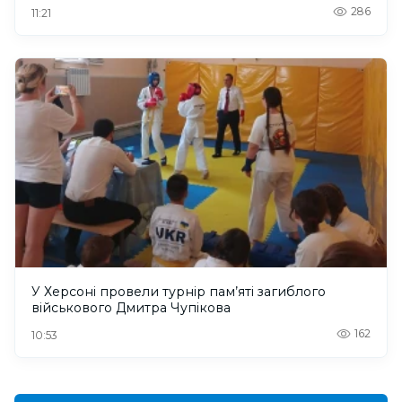
286
11:21
У Херсоні провели турнір пам’яті загиблого
військового Дмитра Чупікова
162
10:53