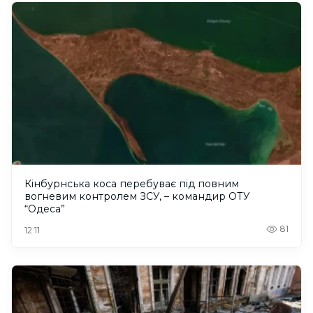
Кінбурнська коса перебуває під повним
вогневим контролем ЗСУ, – командир ОТУ
“Одеса”
81
12:11