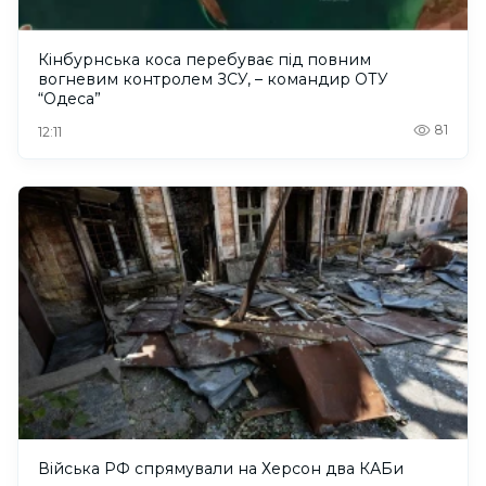
Кінбурнська коса перебуває під повним
вогневим контролем ЗСУ, – командир ОТУ
“Одеса”
81
12:11
Війська РФ спрямували на Херсон два КАБи