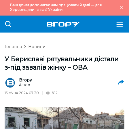
Ваш донат допомагає нам працювати й далі — для
Херсонщини та всієї України.
Головна
Новини
У Бериславі рятувальники дістали
з-під завалів жінку – ОВА
Вгору
Автор
13 січня 2024 07:30
692