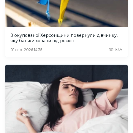
З окупованої Херсонщини повернули дівчинку,
яку батьки ховали від росіян
6,157
01 сер. 2026 14:35