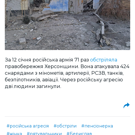
За 12 січня російська армія 71 раз
обстріляла
правобережжя Херсонщини. Вона атакувала 424
снарядами з мінометів, артилерії, РСЗВ, танків,
безпілотників, авіації. Через російську агресію
дві людини загинули.
#російська агресія
#обстріли
#пенсіонерка
#жінка
#рятувальники
#Берислав