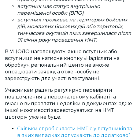
вступник має статус внутрішньо
переміщеної особи (ВПО)
;
вступник проживає на територіях бойових
дій, можливих бойових дій або територій,
тимчасова окупація яких завершилася після
01 січня року проведення НМТ.
В УЦОЯО наголошують: якщо вступник або
вступниця не натисне кнопку «Надіслати на
обробку», регіональний центр не зможе
опрацювати заявку, а отже
–
особу не
зареєструють для участі в тестуванні.
Учасникам радять регулярно перевіряти
повідомлення в персональному кабінеті та
вчасно виправляти недоліки в документах, адже
іншої можливості зареєструватися на НМТ
цьогоріч уже не буде.
Скільки спроб скласти НМТ є у вступників та
в яких випадках допускають до додаткової