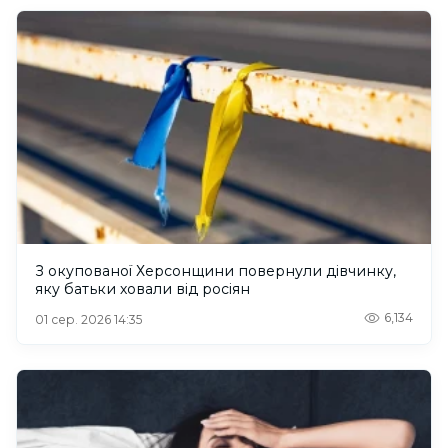
З окупованої Херсонщини повернули дівчинку,
яку батьки ховали від росіян
6,134
01 сер. 2026 14:35