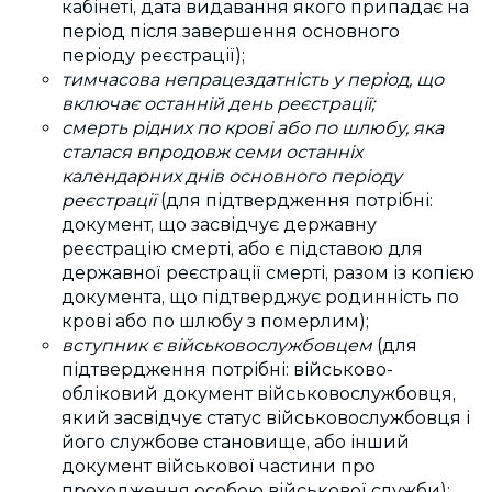
кабінеті, дата видавання якого припадає на
період після завершення основного
періоду реєстрації);
тимчасова непрацездатність у період, що
включає останній день реєстрації;
смерть рідних по крові або по шлюбу, яка
сталася впродовж семи останніх
календарних днів основного періоду
реєстрації
(
для підтвердження потрібні:
документ, що засвідчує державну
реєстрацію смерті, або є підставою для
державної реєстрації смерті, разом із копією
документа, що підтверджує родинність по
крові або по шлюбу з померлим);
вступник є військовослужбовцем
(
для
підтвердження потрібні:
військово-
обліковий документ військовослужбовця,
який засвідчує статус військовослужбовця і
його службове становище, або інший
документ військової частини про
проходження особою військової служби);