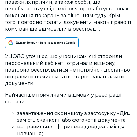
поважних причин, а також особи, що
перебувають у слідчих ізоляторах або установах
виконання покарань за рішенням суду. Крім
того, повторно подати документи мають право ті,
кому раніше відмовили в реєстрації.
Додати Вгору як бажане джерело в Google
УЦОЯО уточнює, що учасникам, які створили
персональний кабінет і отримали відмову,
повторно реєструватися не потрібно - достатньо
виправити помилки та повторно завантажити
документи.
Найчастіше причинами відмови у реєстрації
ставали:
завантаження скриншоту з застосунку «Дія»
замість сканкопії або фотокопії документа;
неправильно оформлена довідка з місця
навчання;