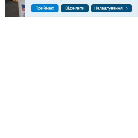
Приймаю
Відхилити
Налаштування
У Херсоні відкриють “пункти охолодження”
196
06 сер. 2026 20:19