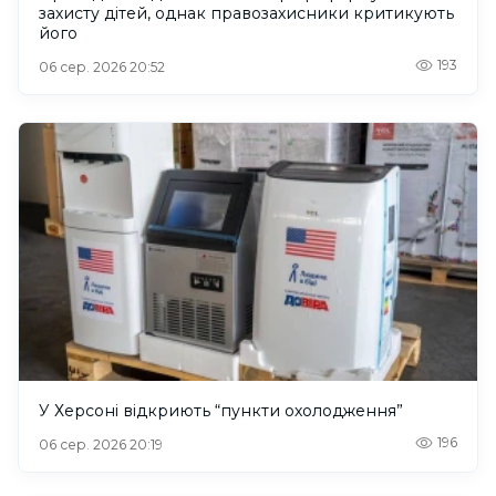
захисту дітей, однак правозахисники критикують
його
193
06 сер. 2026 20:52
У Херсоні відкриють “пункти охолодження”
196
06 сер. 2026 20:19