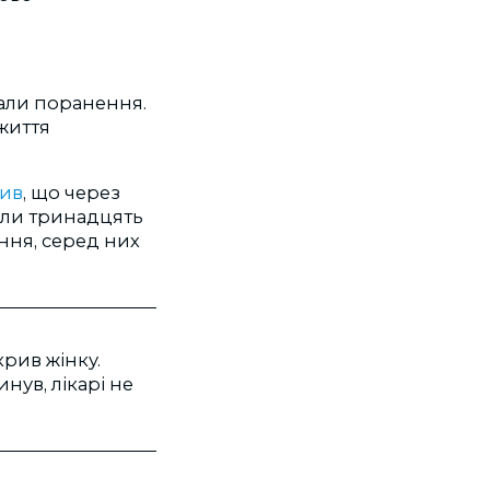
али поранення.
 життя
ив
, що через
али тринадцять
ння, серед них
крив жінку.
нув, лікарі не