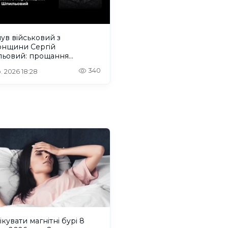
ув військовий з
онщини Сергій
ьовий: прощання
деться на Одещині
340
. 2026 18:28
ікувати магнітні бурі 8