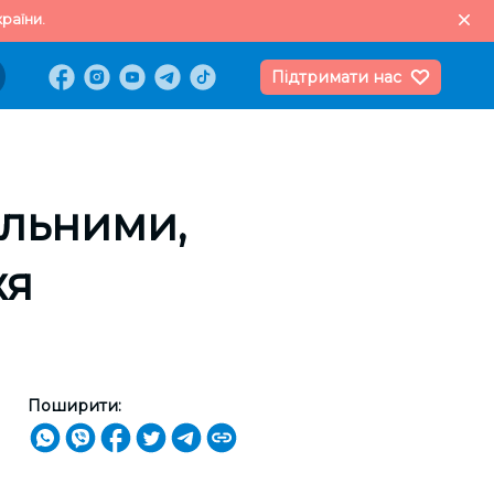
раїни.
Підтримати нас
ільними,
жя
Поширити: