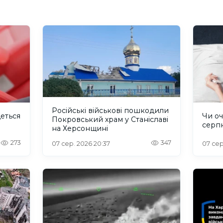
Російські військові пошкодили
деться
Чи оч
Покровський храм у Станіславі
серп
на Херсонщині
273
347
07 сер. 2026 20:37
07 сер