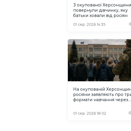
З окупованої Херсонщин
повернули дівчинку, яку
батьки ховали від росіян
01 сер. 2026 14:35
На окупованій Херсонщин
росіяни заявляють про тр
формати навчання через
проблеми зі світлом та
інтернетом
01 сер. 2026 18:02