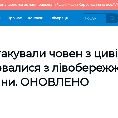
онат допомагає нам працювати й далі — для Херсонщини та всієї Ук
и
Про нас
Контакти
Cпівпраця
такували човен з цив
ювалися з лівобереж
ини. ОНОВЛЕНО