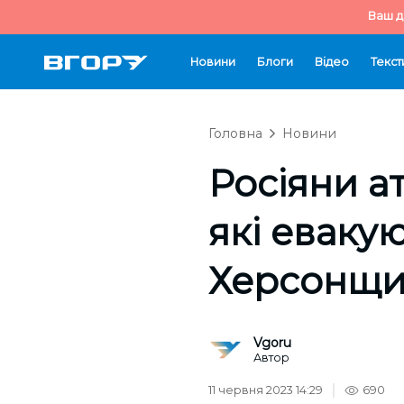
Ваш д
Новини
Блоги
Відео
Текст
Головна
Новини
Росіяни а
які еваку
Херсонщ
Vgoru
Автор
11 червня 2023 14:29
690