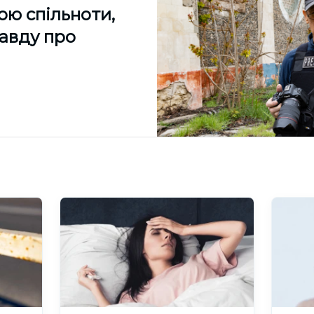
ою спільноти,
равду про