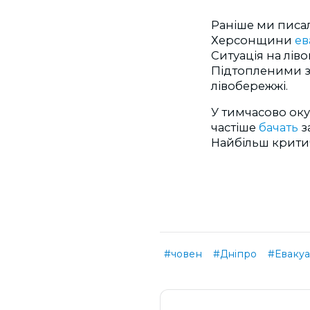
Раніше ми писа
Херсонщини
ев
Ситуація на лів
Підтопленими з
лівобережжі.
У тимчасово оку
частіше
бачать
з
Найбільш критичн
#човен
#Дніпро
#Евакуа