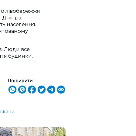
го лівобережжя
 Дніпра.
ть населення.
купованому
є. Люди все
ття будинки.
Поширити:
нщини