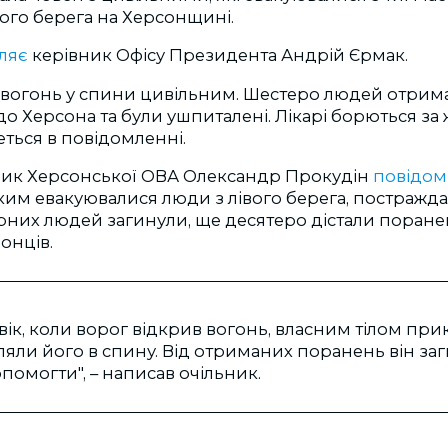
ого берега на Херсонщині.
ляє
керівник Офісу Президента Андрій Єрмак.
 вогонь у спини цивільним. Шестеро людей отрим
до Херсона та були ушпиталені. Лікарі борються за
еться в повідомленні.
ник Херсонської ОВА Олександр Прокудін
повідом
яким евакуювалися люди з лівого берега, постражд
рних людей загинули, ще десятеро дістали поране
онців.
вік, коли ворог відкрив вогонь, власним тілом при
ляли його в спину. Від отриманих поранень він заги
помогти", – написав очільник.