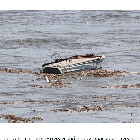
ала човен з цивільними, які евакуювалися з тимча