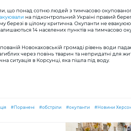
ли, що понад сотню людей з тимчасово окуповано
акуювали
на підконтрольний Україні правий берег
ому березі в цілому критична. Окупанти не евакуюю
алишаються 14 населених пунктів на тимчасово о
пованій Новокаховській громаді рівень води пада
агиблих через повінь тварин та непридатні для жи
а ситуація в Корсунці, яка пішла під воду.
ція
#Поранені
#обстріли
#окупанти
#Новини Херсо