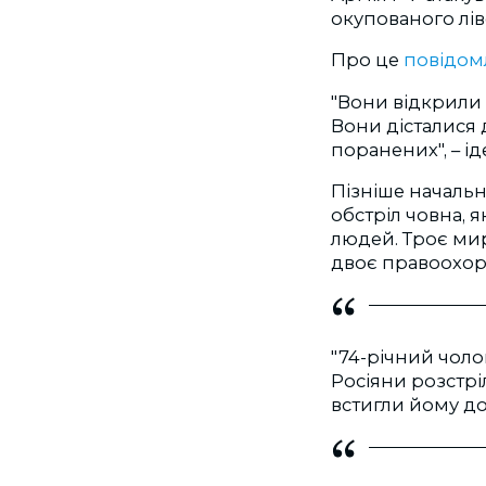
окупованого лів
Про це
повідом
"Вони відкрили
Вони дісталися 
поранених", – ід
Пізніше началь
обстріл човна, 
людей. Троє ми
двоє правоохор
"74-річний чоло
Росіяни розстрі
встигли йому до