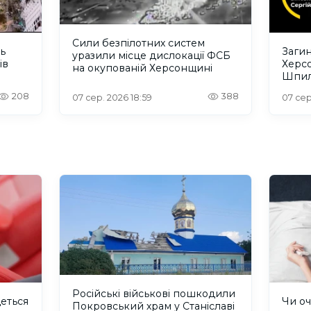
Сили безпілотних систем
ть
Загин
уразили місце дислокації ФСБ
ів
Херс
на окупованій Херсонщині
Шпил
відбу
208
388
07 сер. 2026 18:59
07 сер
Російські військові пошкодили
деться
Чи оч
Покровський храм у Станіславі