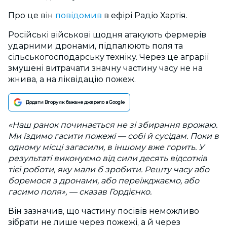
Про це він
повідомив
в ефірі Радіо Хартія.
Російські військові щодня атакують фермерів
ударними дронами, підпалюють поля та
сільськогосподарську техніку. Через це аграрії
змушені витрачати значну частину часу не на
жнива, а на ліквідацію пожеж.
Додати Вгору як бажане джерело в Google
«Наш ранок починається не зі збирання врожаю.
Ми їздимо гасити пожежі — собі й сусідам. Поки в
одному місці загасили, в іншому вже горить. У
результаті виконуємо від сили десять відсотків
тієї роботи, яку мали б зробити. Решту часу або
боремося з дронами, або переїжджаємо, або
гасимо поля», — сказав Гордієнко.
Він зазначив, що частину посівів неможливо
зібрати не лише через пожежі, а й через