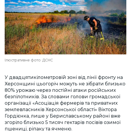
Ілюстративне фото: ДСНС
У двадцятикілометровій зоні від лінії фронту на
Херсонщині цьогоріч можуть не зібрати близько
80% урожаю через постійні атаки російських
безпілотників. За словами голови громадської
організації «Асоціація фермерів та приватних
землевласників Херсонської області» Віктора
Гордієнка, лише у Бериславському районі вже
згоріло близько 5 тисяч гектарів посівів озимої
пшениці, ріпаку та ячменю.