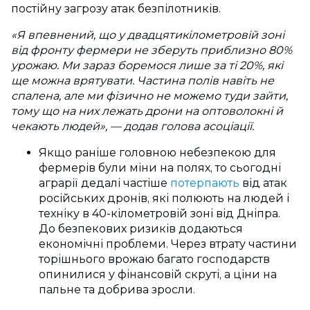
постійну загрозу атак безпілотників.
«Я впевнений, що у двадцятикілометровій зоні
від фронту фермери не зберуть приблизно 80%
урожаю. Ми зараз боремося лише за ті 20%, які
ще можна врятувати. Частина полів навіть не
спалена, але ми фізично не можемо туди зайти,
тому що на них лежать дрони на оптоволокні й
чекають людей», — додав голова асоціації.
Якщо раніше головною небезпекою для
фермерів були міни на полях, то сьогодні
аграрії дедалі частіше
потерпають
від атак
російських дронів, які полюють на людей і
техніку в 40-кілометровій зоні від Дніпра.
До безпекових ризиків додаються
економічні проблеми. Через втрату частини
торішнього врожаю багато господарств
опинилися у фінансовій скруті, а ціни на
пальне та добрива зросли.