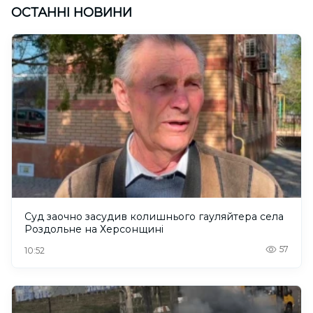
ОСТАННІ НОВИНИ
Суд заочно засудив колишнього гауляйтера села
Роздольне на Херсонщині
57
10:52