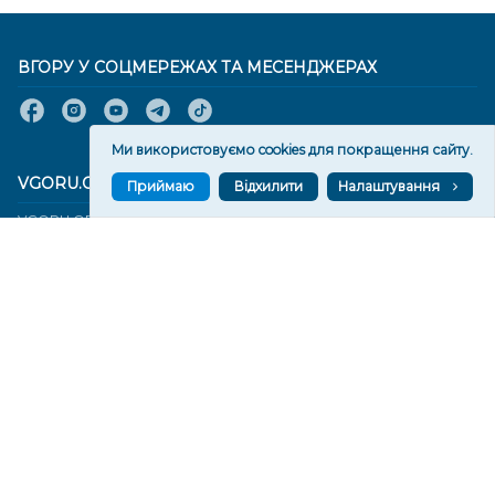
ВГОРУ У СОЦМЕРЕЖАХ ТА МЕСЕНДЖЕРАХ
Ми використовуємо cookies для покращення сайту.
VGORU.ORG В GOOGLE NEWS
Приймаю
Відхилити
Налаштування
VGORU.ORG в GOOGLE NEWS
Підписуйтеся, щоб знати останні новини Херсона та
Херсонщини сьогодні
Підписатися
СТОРІНКИ
Новини
Тексти
Історії
Аналітика
Фактчек
Розслідування
Право
Фото