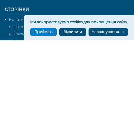
СТОРІНКИ
Новини
Тексти
Ми використовуємо cookies для покращення сайту.
Історії
Аналітика
Приймаю
Відхилити
Налаштування
Фактчек
Розслідування
Право
Фото
Перерва на каву
Промо
Життя
Блоги
Відео
Архів
Про нас
Контакти
Редакційна політика
Політика конфіденційності
Cпівпраця
КОНТАКТИ
Редакційний відділ:
ilona.polesova@gmail.com
vgorunews@gmail.com
lvgoru@gmail.com