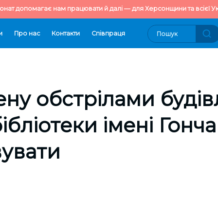
онат допомагає нам працювати й далі — для Херсонщини та всієї Ук
и
Про нас
Контакти
Cпівпраця
ну обстрілами буді
ібліотеки імені Гонч
вувати