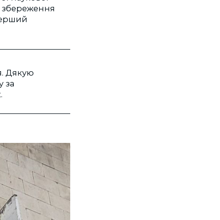
ю збереження
перший
я. Дякую
у за
.