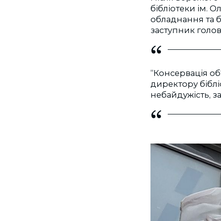
бібліотеки ім. 
обладнання та 
заступник голо
“Консервація об
директору біблі
небайдужість, за