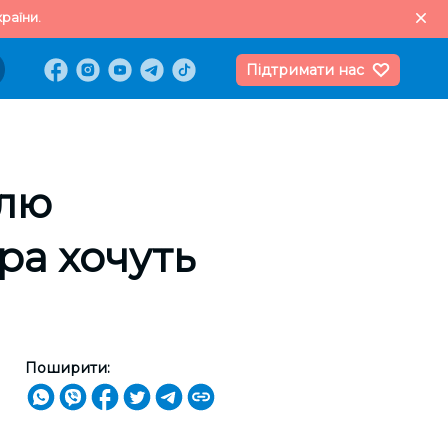
раїни.
Підтримати нас
влю
ара хочуть
Поширити: