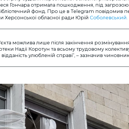
Олеся Гончара отримала пошкодження, під загрозо
бібліотечний фонд. Про це в Telegram повідомив 
ви Херсонської обласної ради Юрій
Соболевський.
'єкта можлива лише після закінчення розмінуванн
отеки Надії Коротун та всьому трудовому колектив
 відданість улюбленій справі”, – зазначив чиновник