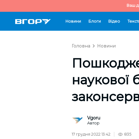
Ваш д
Новини
Блоги
Відео
Текст
Головна
Новини
Пошкодже
наукової б
законсер
Vgoru
Автор
17 грудня 2022 13:42
835