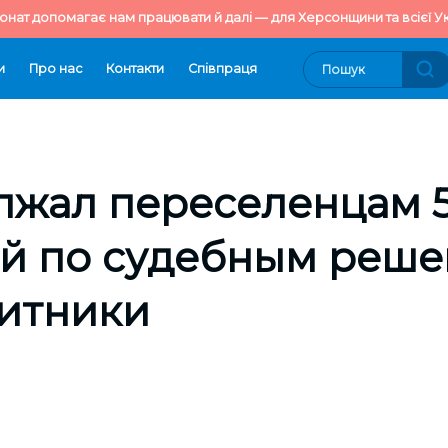
онат допомагає нам працювати й далі — для Херсонщини та всієї Ук
и
Про нас
Контакти
Cпівпраця
лжал переселенцам 5
й по судебным реше
итники