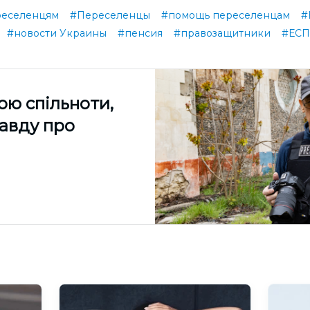
реселенцям
#Переселенцы
#помощь переселенцам
#
#новости Украины
#пенсия
#правозащитники
#ЕС
ою спільноти,
равду про