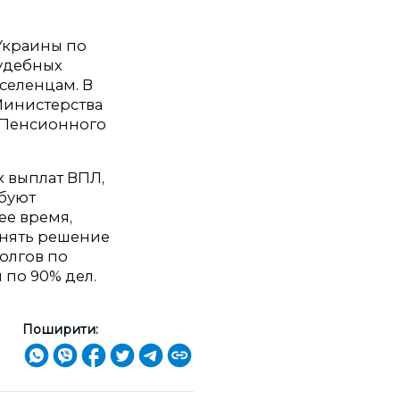
 Украины по
удебных
селенцам. В
Министерства
 Пенсионного
 выплат ВПЛ,
ебуют
ее время,
лнять решение
долгов по
​по 90% дел.
Поширити: