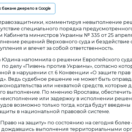
к бажане джерело в Google
 правозащитники, комментируя невыполнение ре
тсутствие специального порядка предусмотренног
 Кабинета министров Украины № 335 от 25 апреля 
лнение решений Верховного суда и бездействие
пления и влечет за собой ответственность.
 Юдина напомнила о решении Европейского суда
) по делу «Пивень против Украины», согласно кот
ной в нарушении ст. 6 Конвенции «О защите прав 
д». Ведь судебное решение не может быть оправ
аконодательства или нехваткой средств, которые 
о выполнение. По мнению Ярославы, обеспечить
 неисполнение или задержку в исполнении реше
удов возможно только тогда, когда будут введен
щиты в национальной правовой системе.
Право на защиту» по состоянию на сегодня более 
не дождавшись выполнения территориальными ор