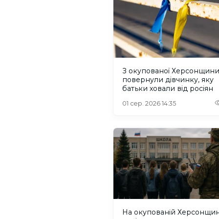
З окупованої Херсонщин
повернули дівчинку, яку
батьки ховали від росіян
01 сер. 2026 14:35
На окупованій Херсонщин