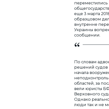
переместились 
общегосударств
еще 3 марта 20
образцовом дел
внутренне пере
Украины вопрек
сообщении.
По словам адво
решений судов 
начала вооруже
неподконтрольн
областей, за пос
вели юристы БФ
Верховного суд
Однако реально
люди так и не м