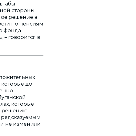
сштабы
ной стороны,
ное решение в
ости по пенсиям
о фонда
 – говорится в
оложительных
 которые до
менно
Луганской
елах, которые
ря решению
предсказуемым.
ги не изменили: