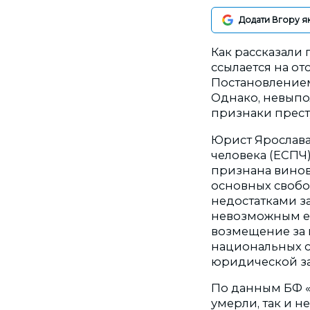
Додати Вгору я
Как рассказали
ссылается на о
Постановлением
Однако, невыпо
признаки престу
Юрист Ярослава
человека (ЕСПЧ
признана винов
основных свобо
недостатками з
невозможным ег
возмещение за
национальных с
юридической за
По данным БФ «
умерли, так и 