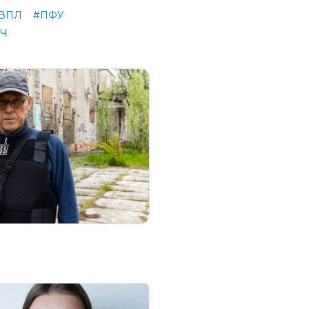
ВПЛ
#ПФУ
ПЧ