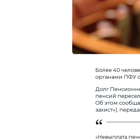
Более 40 челов
органами ПФУ с
Долг Пенсионн
пенсий переселе
Об этом сообща
захист»), переда
«Невыплата пен