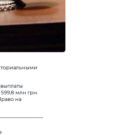
риториальными
 выплаты
599,8 млн грн.
Право на
е