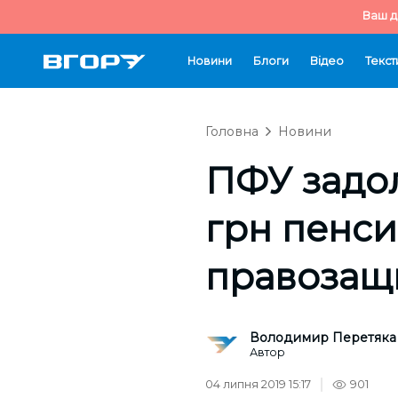
Ваш д
Новини
Блоги
Відео
Текст
Головна
Новини
ПФУ задо
грн пенси
правозащ
Володимир Перетяка
Автор
04 липня 2019 15:17
901