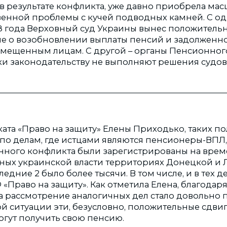
в результате конфликта, уже давно приобрела ма
енной проблемы с кучей подводных камней. С од
18 года Верховный суд Украины вынес положитель
е о возобновлении выплаты пенсий и задолженн
мещенным лицам. С другой – органы Пенсионног
и законодательству не выполняют решения судов»,
ката «Право на защиту» Елены Приходько, таких п
по делам, где истцами являются пенсионеры-ВПЛ,
нного конфликта были зарегистрированы на вре
ых украинской власти территориях Донецкой и 
ледние 2 было более тысячи. В том числе, и в тех д
 «Право на защиту». Как отметила Елена, благода
а рассмотрение аналогичных дел стало довольно 
й ситуации эти, безусловно, положительные сдви
огут получить свою пенсию.