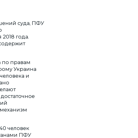
шений суда, ПФУ
о
2018 года.
 содержит
 по правам
орому Украина
человека и
дано
делают
 достаточное
ний
ы механизм
40 человек
ганами ПФУ