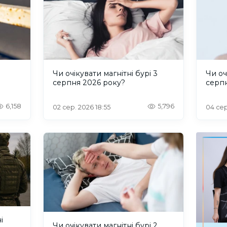
и
Чи очікувати магнітні бурі 3
Чи оч
серпня 2026 року?
серп
6,158
5,796
02 сер. 2026 18:55
04 сер
і
Чи очікувати магнітні бурі 2