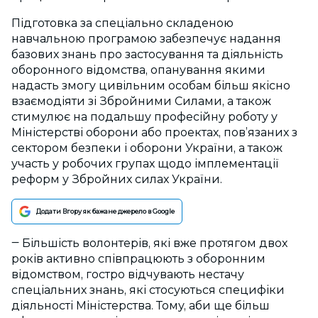
Підготовка за спеціально складеною
навчальною програмою забезпечує надання
базових знань про застосування та діяльність
оборонного відомства, опанування якими
надасть змогу цивільним особам більш якісно
взаємодіяти зі Збройними Силами, а також
стимулює на подальшу професійну роботу у
Міністерстві оборони або проектах, пов’язаних з
сектором безпеки і оборони України, а також
участь у робочих групах щодо імплементації
реформ у Збройних силах України.
Додати Вгору як бажане джерело в Google
‒ Більшість волонтерів, які вже протягом двох
років активно співпрацюють з оборонним
відомством, гостро відчувають нестачу
спеціальних знань, які стосуються специфіки
діяльності Міністерства. Тому, аби ще більш