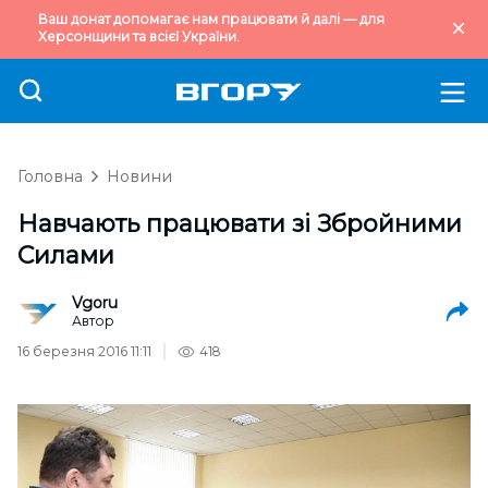
Ваш донат допомагає нам працювати й далі — для
Херсонщини та всієї України.
Головна
Новини
Навчають працювати зі Збройними
Силами
Vgoru
Автор
16 березня 2016 11:11
418