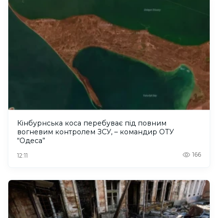
Кінбурнська коса перебуває під повним
вогневим контролем ЗСУ, – командир ОТУ
“Одеса”
166
12:11