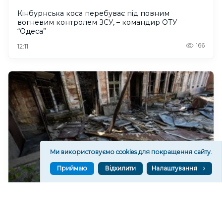
Кінбурнська коса перебуває під повним
вогневим контролем ЗСУ, – командир ОТУ
“Одеса”
166
12:11
Ми використовуємо cookies для покращення сайту.
Приймаю
Відхилити
Налаштування
Війська РФ спрямували на Херсон два КАБи
347
11:21