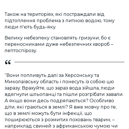
Також на територіях, які постраждали від
підтоплення проблема з питною водою, тому
люди п'ють будь-яку.
Велику небезпеку становлять гризуни, бо є
переносниками дуже небезпечних хвороб –
лептоспірозу.
“Вони попливуть далі за Херсонську та
Миколаївську область і понесуть із собою цю
заразу. Врахуйте, що зараз вода зійшла, люди
вдягнули шльопанці та пішли розгрібати завали.
А якщо вони десь подряпаються? Особливо
діти, які граються в землі? Я вже мовчу про те,
що в землі можуть бути інфекції, що
поширюються з розмитих поховань тварин, –
наприклад свиней з африканською чумою чи