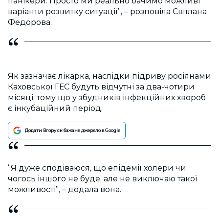
панікери. Просто ми реально бачимо можливі
варіанти розвитку ситуації”, – розповіла Світлана
Федорова.
Як зазначає лікарка, наслідки підриву росіянами
Каховської ГЕС будуть відчутні за два-чотири
місяці, тому що у збудників інфекційних хвороб
є інкубаційний період.
Додати Вгору як бажане джерело в Google
“Я дуже сподіваюся, що епідемії холери чи
чогось іншого не буде, але не виключаю такої
можливості”, – додала вона.