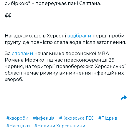
сибіркою", – попереджає пані Світлана.
Нагадуємо, що в Херсоні
відібрали
перші проби
ґрунту, де повністю спала вода після затоплення.
За
словами
начальника Херсонської МВА
Романа Мрочко під час пресконференції 29
червня, на території правобережжя Херсонської
області немає ризику виникнення інфекційних
хвороб.
#хвороби
#інфекція
#Каховська ГЕС
#Підрив
#Наслідки
#Новини Херсонщини