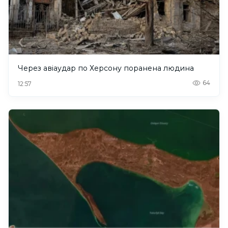
Через авіаудар по Херсону поранена людина
64
12:57