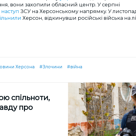
езня, вони захопили обласний центр. У серпні
я
наступ
ЗСУ на Херсонському напрямку. У листопад
вільнили
Херсон, відкинувши російські війська на 
овини Херсона
#Злочини
#війна
ою спільноти,
равду про