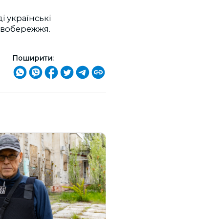
і українські
лівобережжя.
Поширити: