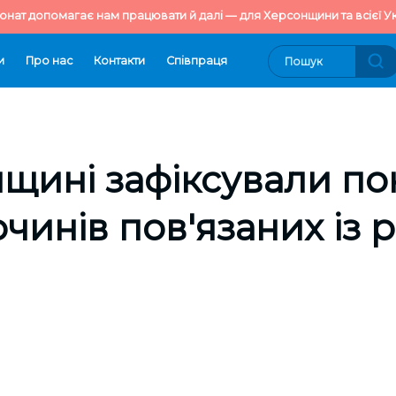
онат допомагає нам працювати й далі — для Херсонщини та всієї Ук
и
Про нас
Контакти
Cпівпраця
щині зафіксували по
очинів пов'язаних із 