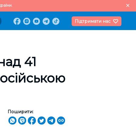
раїни.
Підтримати нас
над 41
російською
Поширити: