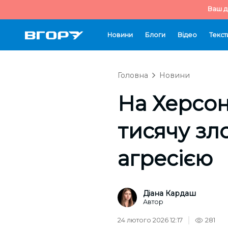
Ваш д
Новини
Блоги
Відео
Текст
Головна
Новини
На Херсон
тисячу зл
агресією
Діана Кардаш
Автор
24 лютого 2026 12:17
281