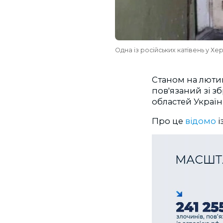
Одна із російських катівень у Х
Станом на лютий
пов'язаний зі з
областей Україн
Про це
відомо
і