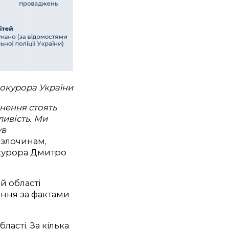
рокурора України
нення стоять
ливість. Ми
ув
 злочинам,
окурора Дмитро
й області
ення за фактами
ласті. За кілька