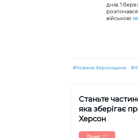
днів, 1 бер
розпочавс
військові
з
#Новини Херсонщини
#Н
Cтаньте частин
яка зберігає п
Херсон
Донат