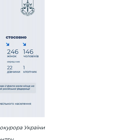
рокурора України
ентру