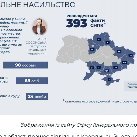
Зображення із сайту Офісу Генерального п
о в області працює відділення Координаційного ц