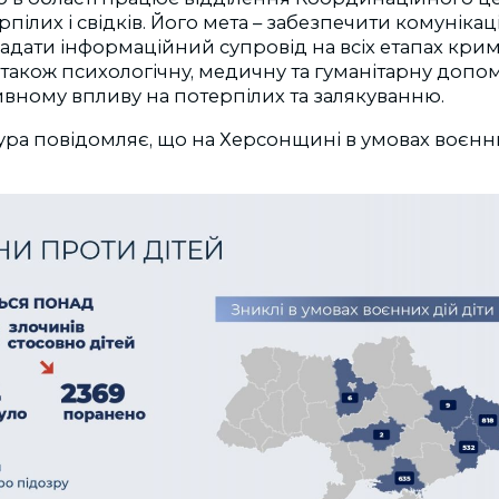
пілих і свідків. Його мета – забезпечити комунікац
адати інформаційний супровід на всіх етапах кри
також психологічну, медичну та гуманітарну допомо
ивному впливу на потерпілих та залякуванню.
ура повідомляє, що на Херсонщині в умовах воєнн