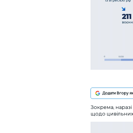
Додати Вгору я
Зокрема, наразі
щодо цивільних,