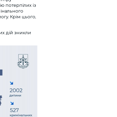
ію потерпілих із
мінального
гу. Крім цього,
их дій зникли