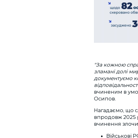
"За кожною спра
зламані долі ми
документуємо к
відповідальності
вчиненим в умо
Осипов.
Нагадаємо, що с
впродовж 2025
вчинення злочи
Військові Р