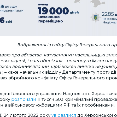
Зображення із сайту Офісу Генерального п
вою про вбивства, катування чи насильницькі зник
рних людей, і наш обов'язок – повернути їм справед
ожен воєнний злочин, щоб кожен винний не уникн
",
– каже начальник відділу Департаменту протидії
вах збройного конфлікту, Офісу Генерального пр
лідчі Головного управління Нацполіції в Херсонські
 року
розпочали
11 тисяч 303 кримінальні провадж
нів військовослужбовцями РФ та їх пособниками.
Ф 24 лютого 2022 року
увірвалися
до Херсонської об