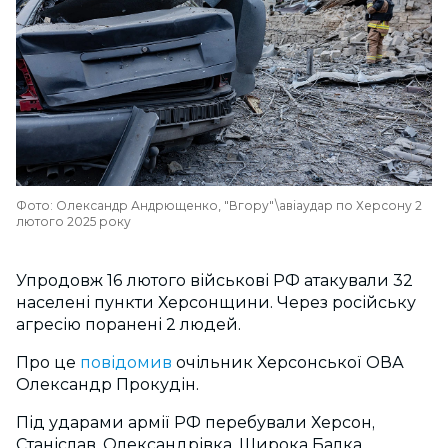
Фото: Олександр Андрющенко, "Вгору"\авіаудар по Херсону 2
лютого 2025 року
Упродовж 16 лютого військові РФ атакували 32
населені пункти Херсонщини. Через російську
агресію поранені 2 людей.
Про це
повідомив
очільник Херсонської ОВА
Олександр Прокудін.
Під ударами армії РФ перебували Херсон,
Станіслав, Олександрівка, Широка Балка,