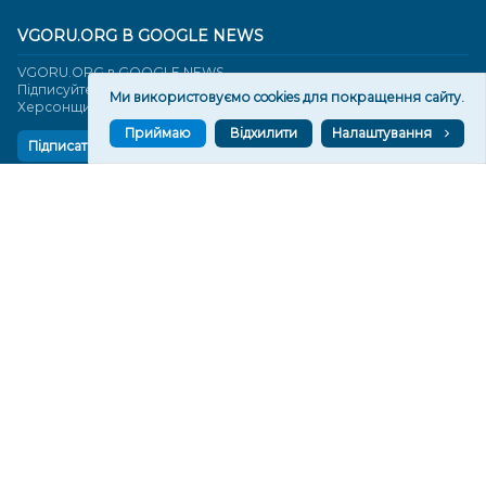
VGORU.ORG В GOOGLE NEWS
VGORU.ORG в GOOGLE NEWS
Підписуйтеся, щоб знати останні новини Херсона та
Ми використовуємо cookies для покращення сайту.
Херсонщини сьогодні
Приймаю
Відхилити
Налаштування
Підписатися
СТОРІНКИ
Новини
Тексти
Історії
Аналітика
Фактчек
Розслідування
Право
Фото
Перерва на каву
Промо
Життя
Блоги
Відео
Архів
Про нас
Контакти
Редакційна політика
Політика конфіденційності
Cпівпраця