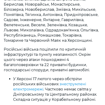
Берислав, Новорайськ, Монастирське,
Білозерка, Новоберислав, Зміївка, Микільське,
Понятівка, Тягинка, Антонівка, Придніпровське,
Садове, Інженерне, Янтарне, Гаврилівка,
Велетенське, Веселе, Зеленівка, Козацьке,
Львове, Миколаївка, Одрадокам'янка, Ольгівка,
Республіканець, Ромашкове, Токарівка,
Томарине та Червоний Маяк на Херсонщині.
Російські війська поцілили по критичній
інфраструктурі та пункту незламності. Окрім
цього через атаки пошкоджені 4
багатоповерхівки та 22 приватні будинки,
господарські споруди, приватні автомобілі.
У Херсоні 17 лютого через обстріли
російських військових
знеструмлені
електромережі
. Частково немає світла у
Дніпровському та Центральному районах.
Складна ситуація у Корабельному районі.