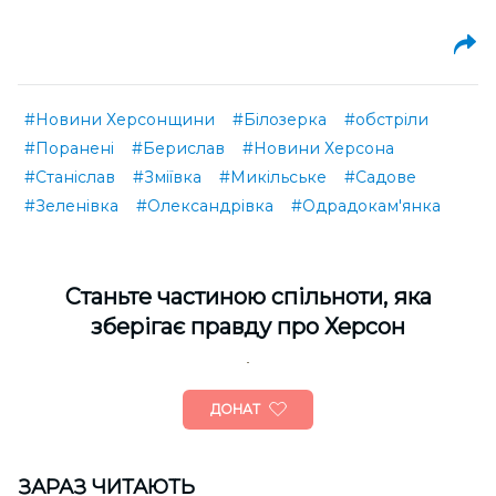
#Новини Херсонщини
#Білозерка
#обстріли
#Поранені
#Берислав
#Новини Херсона
#Станіслав
#Зміївка
#Микільське
#Садове
#Зеленівка
#Олександрівка
#Одрадокам'янка
Cтаньте частиною спільноти, яка
зберігає правду про Херсон
ДОНАТ
ЗАРАЗ ЧИТАЮТЬ