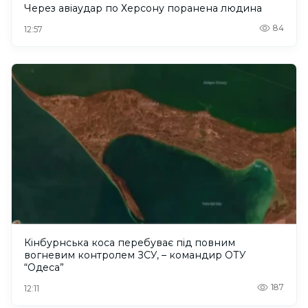
Через авіаудар по Херсону поранена людина
84
12:57
Кінбурнська коса перебуває під повним
вогневим контролем ЗСУ, – командир ОТУ
“Одеса”
187
12:11