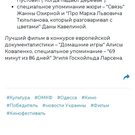
Пустовит ("Когда падают деревья").
специальное упоминание жюри – "Связь"
Жанны Озирной и "Про Марка Львовича
Тюльпанова, который разговаривал с
цветами" Даны Кавелиной.
Лучший фильм в конкурсе европейской
документалистики – "Домашние игры" Алисы
Коваленко, специальное упоминание – "69
минут из 86 дней" Эгиля Госкойльда Ларсена.
#Культура
#ОМКФ
#Одесса
#Кино
#Победитель
#новости Украины
#Фильм
#Кинофестиваль