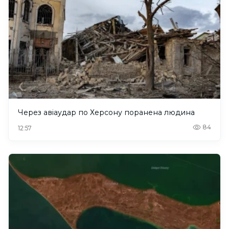
Через авіаудар по Херсону поранена людина
84
12:57