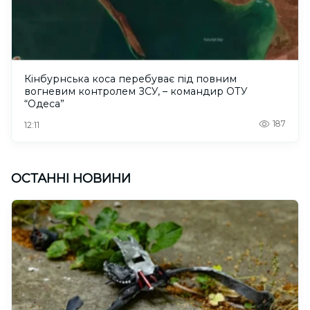
Кінбурнська коса перебуває під повним
вогневим контролем ЗСУ, – командир ОТУ
“Одеса”
187
12:11
ОСТАННІ НОВИНИ