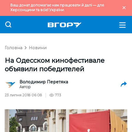
Ваш донат допомагає нам працювати й далі — для
Херсонщини та всієї України.
Головна
Новини
На Одесском кинофестивале
объявили победителей
Володимир Перетяка
Автор
23 липня 2018 06:08
773