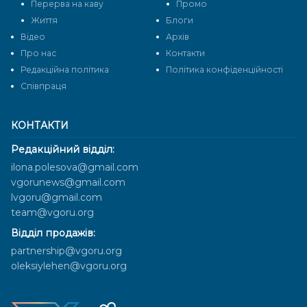
Перерва на каву
Промо
Життя
Блоги
Відео
Архів
Про нас
Контакти
Редакційна політика
Політика конфіденційності
Cпівпраця
КОНТАКТИ
Редакційний відділ:
ilona.polesova@gmail.com
vgorunews@gmail.com
lvgoru@gmail.com
team@vgoru.org
Відділ продажів:
partnership@vgoru.org
oleksiylehen@vgoru.org