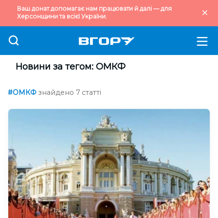
Ваш донат допомагає нам працювати й далі — для
Херсонщини та всієї України.
Новини за тегом: ОМКФ
#ОМКФ
знайдено 7 статті