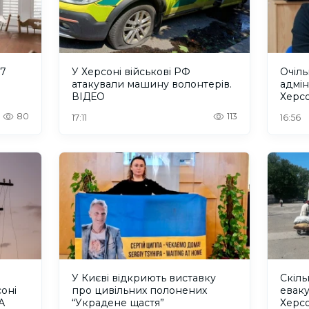
 7
У Херсоні військові РФ
Очіль
атакували машину волонтерів.
адмін
ВІДЕО
Херс
“інте
80
113
17:11
16:56
терит
У Києві відкриють виставку
Скіл
оні
про цивільних полонених
еваку
А
“Украдене щастя”
Херс