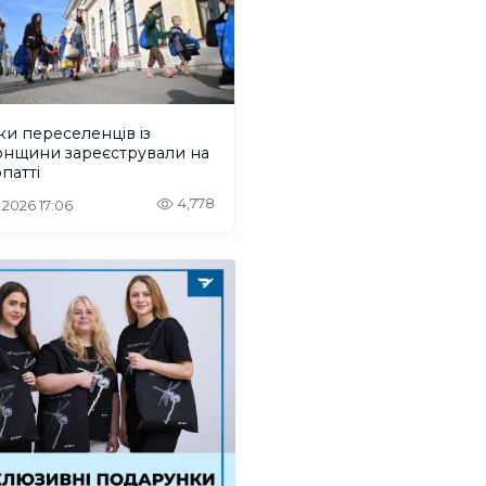
ки переселенців із
онщини зареєстрували на
патті
4,778
. 2026 17:06