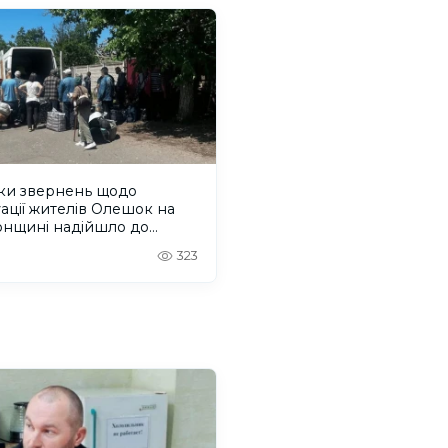
ьки звернень щодо
ації жителів Олешок на
онщині надійшло до
дсмана
323