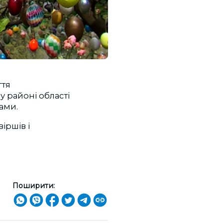
ття
у районі області
ами.
іршів і
Поширити: