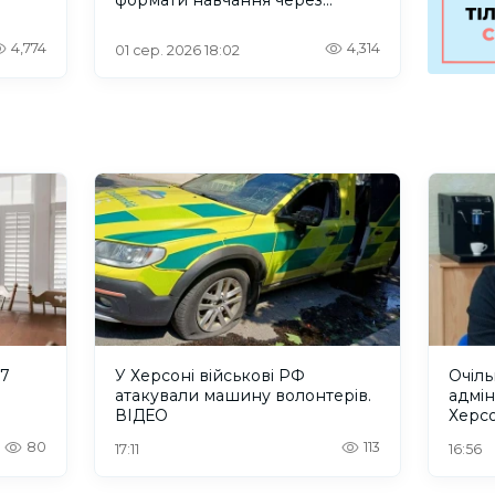
проблеми зі світлом та
інтернетом
4,774
4,314
01 сер. 2026 18:02
 7
У Херсоні військові РФ
Очіль
атакували машину волонтерів.
адмін
ВІДЕО
Херс
“інте
80
113
17:11
16:56
терит