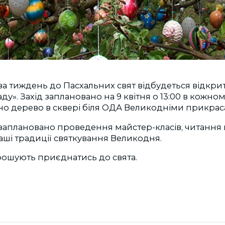
а тиждень до Пасхальних свят відбудеться відкри
у». Захід заплановано на 9 квітня о 13:00 в кожном
о дерево в сквері біля ОДА Великодніми прикрас
 заплановано проведення майстер-класів, читання в
аші традиції святкування Великодня.
рошують приєднатись до свята.