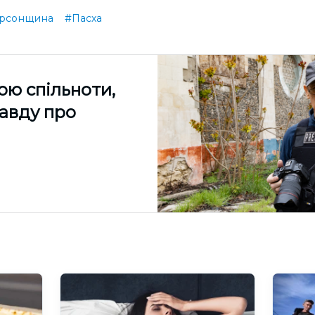
рсонщина
#Пасха
ою спільноти,
равду про