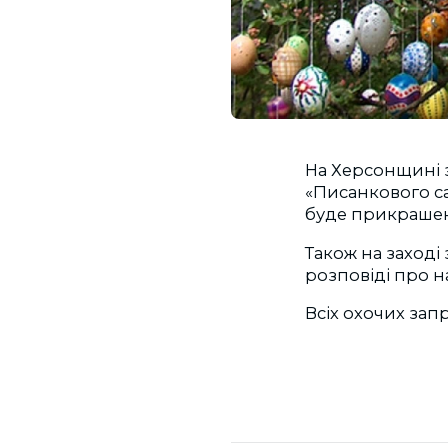
На Херсонщині з
«Писанкового сад
буде прикрашен
Також на заході
розповіді про н
Всіх охочих зап