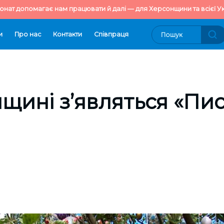
онат допомагає нам працювати й далі — для Херсонщини та всієї Ук
и
Про нас
Контакти
Cпівпраця
щині з’являться «Пис