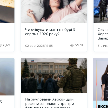
и
Чи очікувати магнітні бурі 3
Скіль
серпня 2026 року?
Херс
Закар
6,122
5,778
02 сер. 2026 18:55
31 лип
На окупованій Херсонщині
5
росіяни заявляють про три
формати навчання через