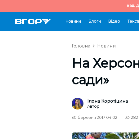
Ваш д
Новини
Блоги
Відео
Текст
Головна
Новини
На Херсон
сади»
Ілона Коротіцина
Автор
30 березня 2017 04:02
282