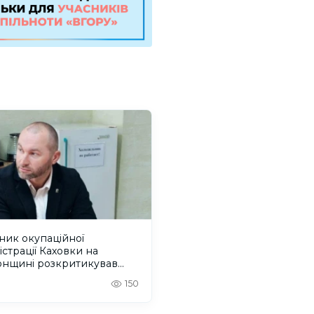
ник окупаційної
істрації Каховки на
онщині розкритикував
грацію” Росією окупованих
150
орій