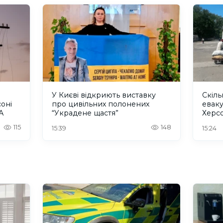
У Києві відкриють виставку
Скіл
оні
про цивільних полонених
еваку
А
“Украдене щастя”
Херс
Омбу
115
148
15:39
15:24