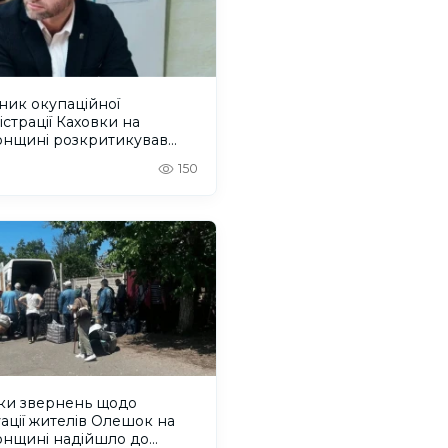
ник окупаційної
істрації Каховки на
онщині розкритикував
грацію” Росією окупованих
150
орій
ьки звернень щодо
ації жителів Олешок на
онщині надійшло до