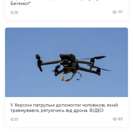
Бегемот"
117
13:59
У Херсоні патрульні допомогли чоловікові, який
травмувався, рятуючись від дрона. ВІДЕО
85
13:57