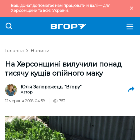
Ваш донат допомагає нам працювати й далі — для
Херсонщини та всієї України.
Головна
Новини
На Херсонщині вилучили понад
тисячу кущів опійного маку
Юлія Запорожець, "Вгору"
Автор
12 червня 2018 04:58
753