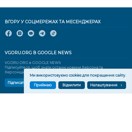
ВГОРУ У СОЦМЕРЕЖАХ ТА МЕСЕНДЖЕРАХ
VGORU.ORG В GOOGLE NEWS
VGORU.ORG в GOOGLE NEWS
Підписуйтеся, щоб знати останні новини Херсона та
Херсонщини сьогодні
Ми використовуємо cookies для покращення сайту.
Підписатися
Приймаю
Відхилити
Налаштування
СТОРІНКИ
Новини
Тексти
Історії
Аналітика
Фактчек
Розслідування
Право
Фото