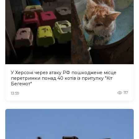
У Херсоні через атаку РФ пошкоджене місце
перетримки понад 40 котів із притулку "Кіт
Бегемот"
117
13:59