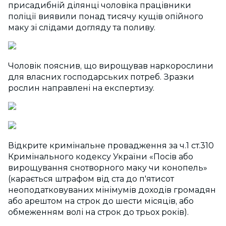
присадибній ділянці чоловіка працівники
поліції виявили понад тисячу кущів опійного
маку зі слідами догляду та поливу.
Чоловік пояснив, що вирощував наркорослини
для власних господарських потреб. Зразки
рослин направлені на експертизу.
Відкрите кримінальне провадження за ч.1 ст.310
Кримінального кодексу України «Посів або
вирощування снотворного маку чи конопель»
(карається штрафом від ста до п'ятисот
неоподатковуваних мінімумів доходів громадян
або арештом на строк до шести місяців, або
обмеженням волі на строк до трьох років).