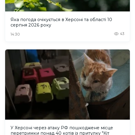
Яка погода очікується в Херсоні та області 10
серпня 2026 року
43
14:30
У Херсоні через атаку РФ пошкоджене місце
перетримки понад 40 котів із притулку "Кіт