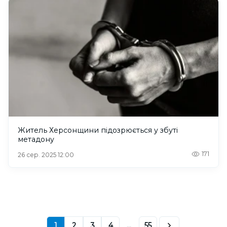
Житель Херсонщини підозрюється у збуті
метадону
171
26 сер. 2025 12:00
1
2
3
4
...
55