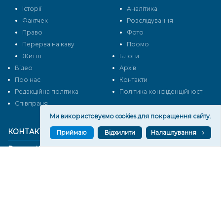
Історії
Аналітика
Фактчек
Розслідування
Право
Фото
Перерва на каву
Промо
Життя
Блоги
Відео
Архів
Про нас
Контакти
Редакційна політика
Політика конфіденційності
Cпівпраця
Ми використовуємо cookies для покращення сайту.
КОНТАКТИ
Приймаю
Відхилити
Налаштування
Редакційний відділ:
ilona.polesova@gmail.com
vgorunews@gmail.com
lvgoru@gmail.com
team@vgoru.org
Відділ продажів: