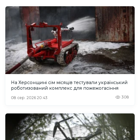
На Херсонщині сім місяців тестували український
роботизований комплекс для пожежогасіння
308
08 сер. 2026 20:43