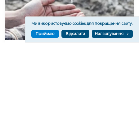
Ми використовуємо cookies для покращення сайту.
Приймаю
Відхилити
Налаштування
У Херсонському водоканалі закликають
економно користуватися водою
317
06 сер. 2026 19:46
Читати ще
МАТЕРІАЛИ ПАРТНЕРІВ