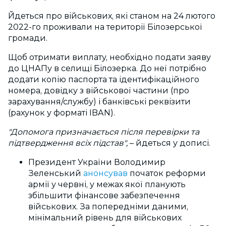
Йдеться про військових, які
станом на 24 лютого
2022-го проживали на території Білозерської
громади.
Щоб отримати виплату, необхідно подати заяву
до ЦНАПу в селищі Білозерка. До неї потрібно
додати копію паспорта та ідентифікаційного
номера, д
овідку з військової частини
(про
зарахування/службу) і банківські реквізити
(рахунок у форматі IBAN).
"Допомога призначається після перевірки та
підтвердження всіх підстав",
– йдеться у дописі.
Президент України Володимир
Зеленський
анонсував
початок реформи
армії у червні, у межах якої планують
збільшити фінансове забезпечення
військових. За попередніми даними,
мінімальний рівень для військових