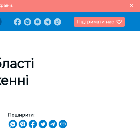
раїни.
Підтримати нас
ласті
енні
Поширити: