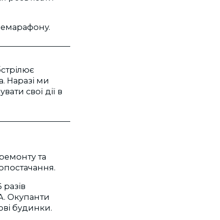
елемарафону.
бстрілює
. Наразі ми
ати свої дії в
ремонту та
зопостачання.
 разів
ЛА. Окупанти
ові будинки.