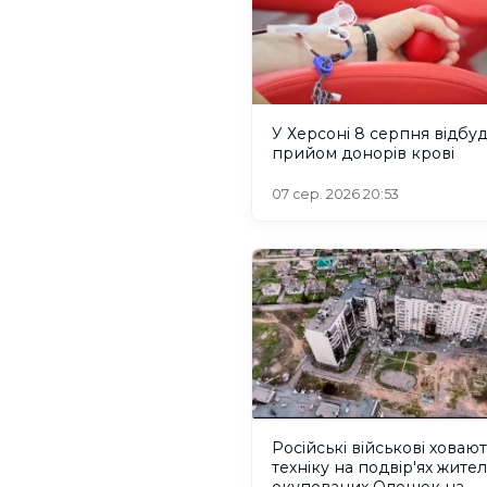
У Херсоні 8 серпня відбу
прийом донорів крові
07 сер. 2026 20:53
Російські військові ховаю
техніку на подвір'ях жител
окупованих Олешок на