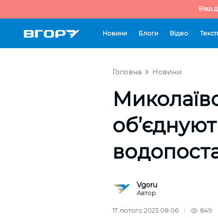
Ваш д
Новини
Блоги
Відео
Текст
Головна
Новини
Миколаївс
об’єднуют
водопост
Vgoru
Автор
17 лютого 2023 08:06
849