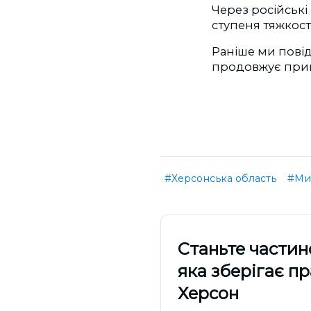
Через російські
ступеня тяжкості
Раніше ми повід
продовжує при
#Херсонська область
#Мик
Cтаньте частин
яка зберігає п
Херсон