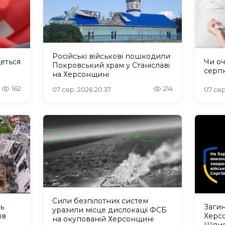
Російські військові пошкодили
деться
Чи оч
Покровський храм у Станіславі
серп
на Херсонщині
162
214
07 сер. 2026 20:37
07 сер
Сили безпілотних систем
ть
Загин
уразили місце дислокації ФСБ
ів
Херс
на окупованій Херсонщині
Шпил