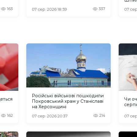
відбу
163
337
07 сер. 2026 18:59
07 сер
Російські військові пошкодили
деться
Чи оч
Покровський храм у Станіславі
серп
на Херсонщині
162
214
07 сер. 2026 20:37
07 сер