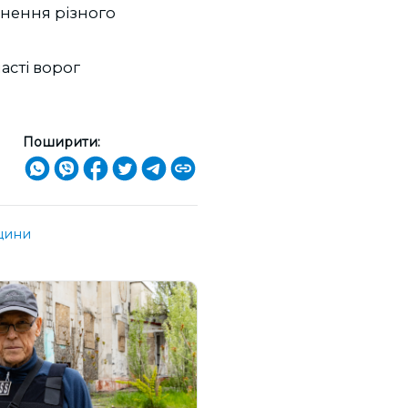
анення різного
асті ворог
Поширити:
щини