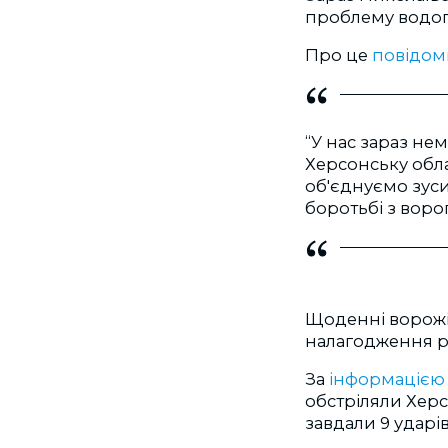
проблему водо
Про це
повідом
“У нас зараз не
Херсонську обла
об'єднуємо зуси
боротьбі з ворог
Щоденні ворожі
налагодження ро
За
інформацією
обстріляли Херс
завдали 9 ударі