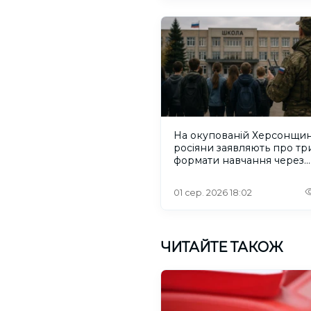
На окупованій Херсонщин
росіяни заявляють про тр
формати навчання через
проблеми зі світлом та
інтернетом
01 сер. 2026 18:02
ЧИТАЙТЕ ТАКОЖ