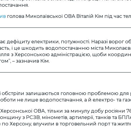
постачання.
ив
голова Миколаївської ОВА Віталій Кім під час т
має дефіциту електрики, потужності. Наразі ворог о
сть, і це шкодить водопостачанню міста Миколаєва
лля з Херсонською адміністрацією, щоби координув
ом”, – зазначив Кім.
 обстріли залишаються головною проблемою для 
боти не лише водопостачання, а й електро- та га
Херсонської ОВА, тільки за минулу добу росіяни 76
онщину з РСЗВ, мінометів, артилерії, танків та БП
в по Херсону, влучили в торговельний порт та житл