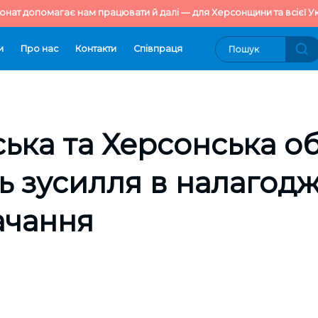
онат допомагає нам працювати й далі — для Херсонщини та всієї Ук
и
Про нас
Контакти
Cпівпраця
ька та Херсонська об
ь зусилля в налагодж
ачання