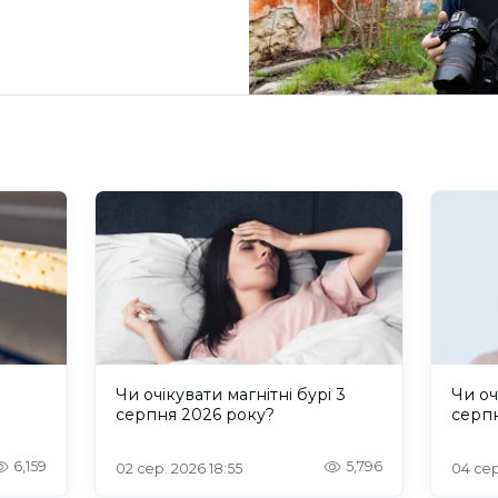
и
Чи очікувати магнітні бурі 3
Чи оч
серпня 2026 року?
серп
6,159
5,796
02 сер. 2026 18:55
04 сер