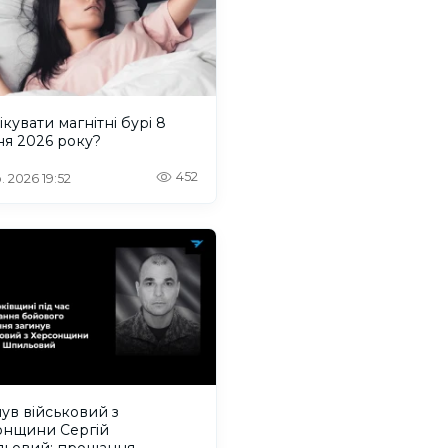
ікувати магнітні бурі 8
ня 2026 року?
452
. 2026 19:52
ув військовий з
онщини Сергій
ьовий: прощання