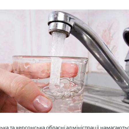
ька та херсонська обласні адміністрації намагають