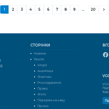
1
2
3
4
5
6
7
8
9
...
20
СТОРІНКИ
ВГ
Новини
Тексти
g
rg
Історії
Аналітика
VG
Фактчек
Розслідування
VGO
Під
Право
Хер
Фото
Перерва на каву
Пі
Промо