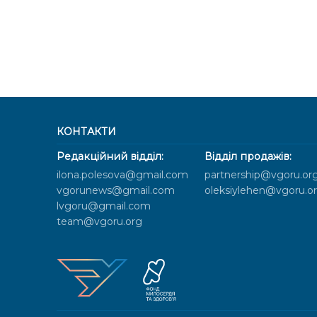
КОНТАКТИ
Редакційний відділ:
Відділ продажів:
ilona.polesova@gmail.com
partnership@vgoru.or
vgorunews@gmail.com
oleksiylehen@vgoru.o
lvgoru@gmail.com
team@vgoru.org