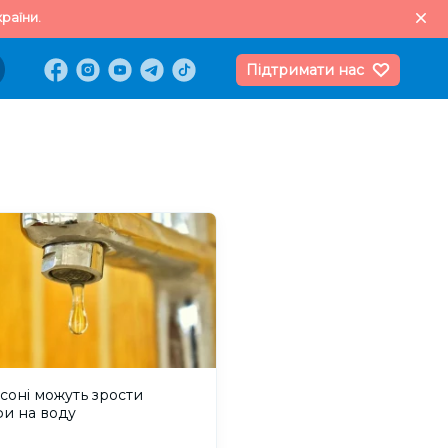
раїни.
Підтримати нас
соні можуть зрости
фи на воду