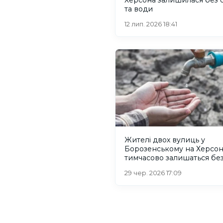
та води
12 лип. 2026 18:41
Жителі двох вулиць у
Борозенському на Херсо
тимчасово залишаться бе
води
29 чер. 2026 17:09