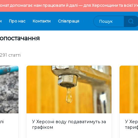
онат допомагає нам працювати й далі — для Херсонщини та всієї Ук
и
Про нас
Контакти
Cпівпраця
допостачання
91 статті
лі
У Херсоні воду подаватимуть за
У Хер
графіком
тари