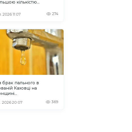
льшою кількістю
одних монополій
274
. 2026 11:07
 брак пального в
ваній Каховці на
онщині
оваджуватимуть графіки
369
. 2026 20:07
і води