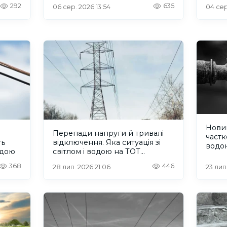
292
635
06 сер. 2026 13:54
04 сер
Нови
Перепади напруги й тривалі
частк
ть
відключення. Яка ситуація зі
водо
одою
світлом і водою на ТОТ
Херсонщини?
368
446
28 лип. 2026 21:06
23 лип