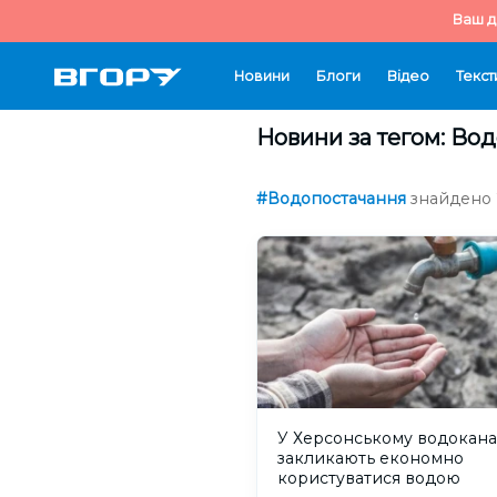
Ваш д
Новини
Блоги
Відео
Текст
Новини за тегом: Во
#Водопостачання
знайдено 2
У Херсонському водокана
закликають економно
користуватися водою