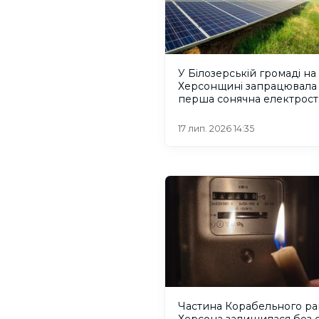
У Білозерській громаді на
Херсонщині запрацювала
перша сонячна електрост
для водопостачання
17 лип. 2026 14:35
Частина Корабельного р
Херсона залишилася без с