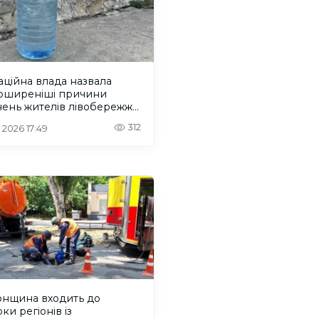
ційна влада назвала
оширеніші причини
нень жителів лівобережжя
онщини
312
. 2026 17:49
онщина входить до
рки регіонів із