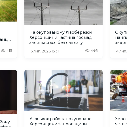
На окупованому лівобережжі
Окупа
Херсонщини частина громад
найп
анція
залишається без світла: у
звер
Каховці окупаційна влада
Херс
415
446
15 лип. 2026 15:31
14 лип
створила штаб
У кількох районах окупованої
Херс
айону
Херсонщини запровадили
четві
вітла