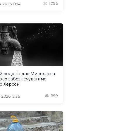
1,096
. 2026 19:14
й водогін для Миколаєва
ово забезпечуватиме
ю Херсон
899
. 2026 12:36