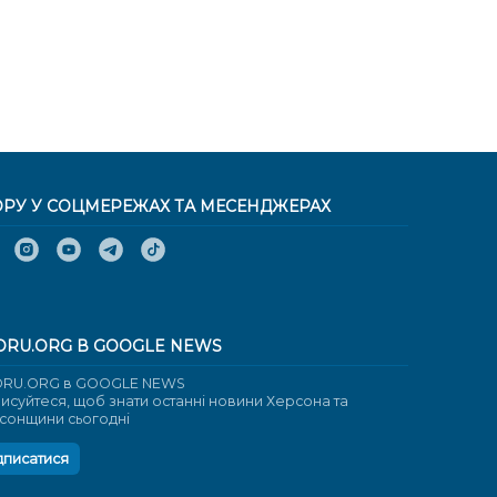
ОРУ У СОЦМЕРЕЖАХ ТА МЕСЕНДЖЕРАХ
ORU.ORG В GOOGLE NEWS
RU.ORG в GOOGLE NEWS
писуйтеся, щоб знати останні новини Херсона та
сонщини сьогодні
дписатися