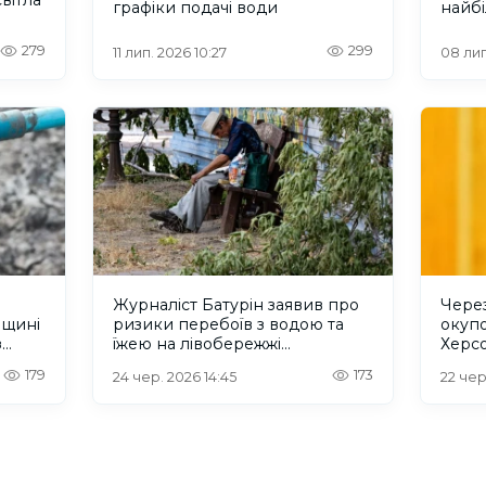
графіки подачі води
найбі
прир
279
299
11 лип. 2026 10:27
08 лип
Журналіст Батурін заявив про
Через
нщині
ризики перебоїв з водою та
окупо
з
їжею на лівобережжі
Херс
Херсонщини
запр
179
173
24 чер. 2026 14:45
22 чер
подач