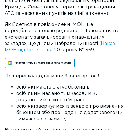
включили мешканців окупованих територій
Криму та Севастополя, території проведення
АТО та населених пунктів на лінії зіткнення.
Як йдеться в повідомленні МОН, це
передбачено новою редакцією Положення про
екстернат у загальноосвітніх навчальних
закладах, що днями набрало чинності (
Наказ
МОН від 13 березня
2017 року № 369).
Додати Вгору як бажане джерело в Google
До переліку додали ще 3 категорії осіб:
осіб, які мають статус біженців;
осіб, яким надано тимчасовий чи
додатковий захист в Україні;
осіб, які звернулися із заявою про визнання
біженцем або про надання додаткового чи
тимчасового захисту.
Відтепер прийом заяв про зарахування на