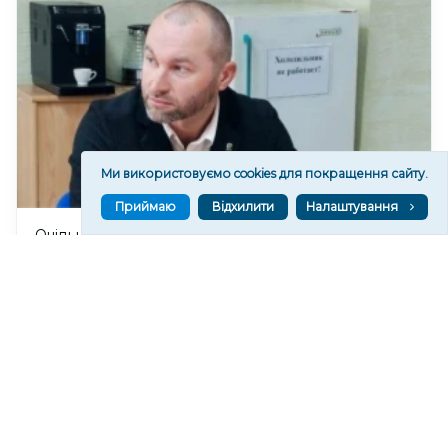
Ми використовуємо cookies для покращення сайту.
Приймаю
Відхилити
Налаштування
Очільник окупаційної адміністрації Каховки на
Херсонщині розкритикував “інтеграцію” Росією
окупованих територій
103
16:56
Читати ще