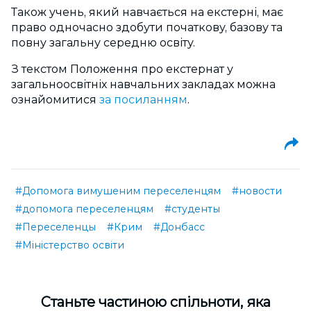
Також учень, який навчається на екстерні, має
право одночасно здобути початкову, базову та
повну загальну середню освіту.
З текстом Положення про екстернат у
загальноосвітніх навчальних закладах можна
ознайомитися
за посиланням
.
#Допомога вимушеним переселенцям
#новости
#допомога переселенцям
#студенты
#Переселенцы
#Крим
#Донбасс
#Міністерство освіти
Cтаньте частиною спільноти, яка