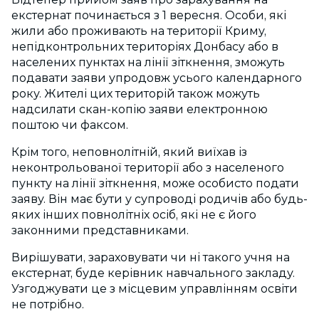
екстернат починається з 1 вересня. Особи, які
жили або проживають на території Криму,
непідконтрольних територіях Донбасу або в
населених пунктах на лінії зіткнення, зможуть
подавати заяви упродовж усього календарного
року. Жителі цих територій також можуть
надсилати скан-копію заяви електронною
поштою чи факсом.
Крім того, неповнолітній, який виїхав із
неконтрольованої території або з населеного
пункту на лінії зіткнення, може особисто подати
заяву. Він має бути у супроводі родичів або будь-
яких інших повнолітніх осіб, які не є його
законними представниками.
Вирішувати, зараховувати чи ні такого учня на
екстернат, буде керівник навчального закладу.
Узгоджувати це з місцевим управлінням освіти
не потрібно.