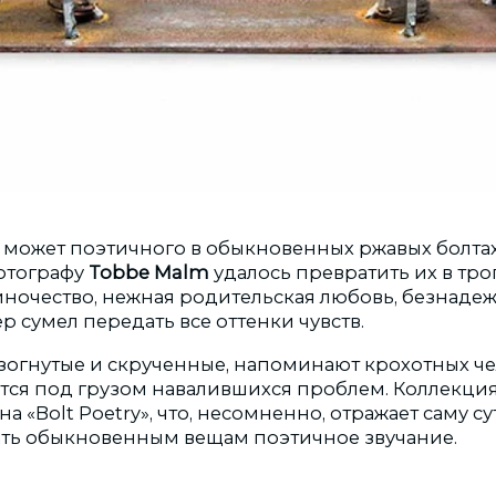
то может поэтичного в обыкновенных ржавых болта
отографу
Tobbe Malm
удалось превратить их в тр
иночество, нежная родительская любовь, безнадеж
ер сумел передать все оттенки чувств.
изогнутые и скрученные, напоминают крохотных ч
тся под грузом навалившихся проблем. Коллекц
на «Bolt Poetry», что, несомненно, отражает саму с
ать обыкновенным вещам поэтичное звучание.