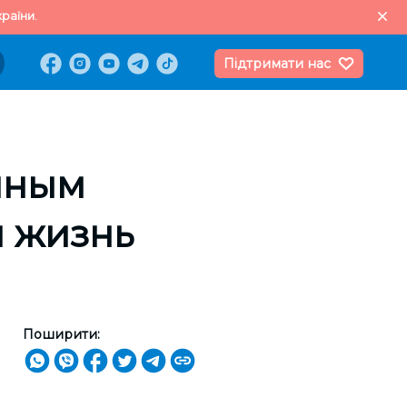
раїни.
Підтримати нас
мным
я жизнь
Поширити: