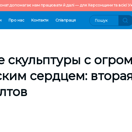
онат допомагає нам працювати й далі — для Херсонщини та всієї Ук
и
Про нас
Контакти
Cпівпраця
е скульптуры с огро
ким сердцем: втора
лтов