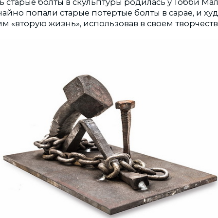
ь старые болты в скульптуры родилась у Тобби Ма
учайно попали старые потертые болты в сарае, и х
им «вторую жизнь», использовав в своем творчеств