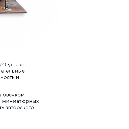
х? Однако
огательные
ность и
еловечком,
ия миниатюрных
уть авторского