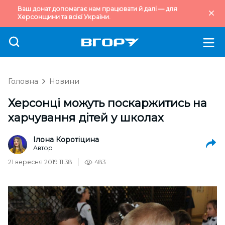
Ваш донат допомагає нам працювати й далі — для
Херсонщини та всієї України.
Головна
Новини
Херсонці можуть поскаржитись на
харчування дітей у школах
Ілона Коротіцина
Автор
21 вересня 2019 11:38
483