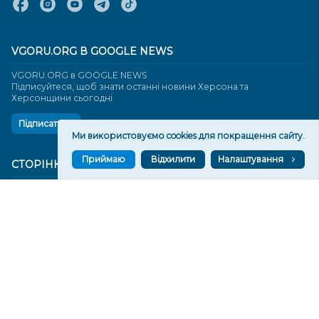
VGORU.ORG В GOOGLE NEWS
VGORU.ORG в GOOGLE NEWS
Підписуйтеся, щоб знати останні новини Херсона та
Херсонщини сьогодні
Підписатися
Ми використовуємо cookies для покращення сайту.
Приймаю
Відхилити
Налаштування
СТОРІНКИ
Новини
Тексти
Історії
Аналітика
Фактчек
Розслідування
Право
Фото
Перерва на каву
Промо
Життя
Блоги
Відео
Архів
Про нас
Контакти