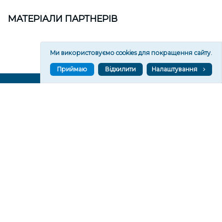
МАТЕРІАЛИ ПАРТНЕРІВ
Ми використовуємо cookies для покращення сайту.
Приймаю
Відхилити
Налаштування
ВГОРУ У СОЦМЕРЕЖАХ ТА МЕСЕНДЖЕРАХ
VGORU.ORG В GOOGLE NEWS
VGORU.ORG в GOOGLE NEWS
Підписуйтеся, щоб знати останні новини Херсона та
Херсонщини сьогодні
Підписатися