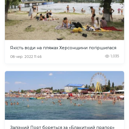
Якість води на пляжах Херсонщини погіршилася
1,035
08 чер. 2022 11:46
Залізний Порт бореться за «Блакитний прапор»