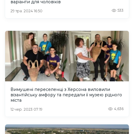
варіанти для чоловіків
533
29 тра. 2024 16:50
Вимушені переселенці з Херсона виловили
візантійську амфору та передали її музею рідного
міста
4,636
12 чер. 2023 07:19