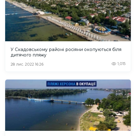
У Скадовському районі росіяни окопуються біля
дитячого пляжу
1,015
28 лис. 2022 16:26