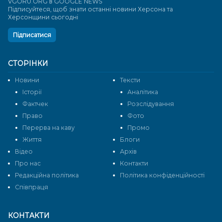
VGORU.ORG в GOOGLE NEWS
Підписуйтеся, щоб знати останні новини Херсона та
Херсонщини сьогодні
Підписатися
СТОРІНКИ
Новини
Тексти
Історії
Аналітика
Фактчек
Розслідування
Право
Фото
Перерва на каву
Промо
Життя
Блоги
Відео
Архів
Про нас
Контакти
Редакційна політика
Політика конфіденційності
Cпівпраця
КОНТАКТИ