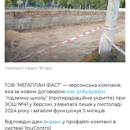
Скриншот з відео "Вгору"
ТОВ “МЕГАПЛАН ФАСТ” — херсонська компанія,
яка за новим договором
має добудувати
“підземну школу” (протирадіаційне укриття) при
ЗОШ №41 у Херсоні, з’явилася лише у листопаді
2024 року і загалом функціонує 5 місяців.
Відповідні дані
вказані
у профайлі компанії в
системі YouControl.