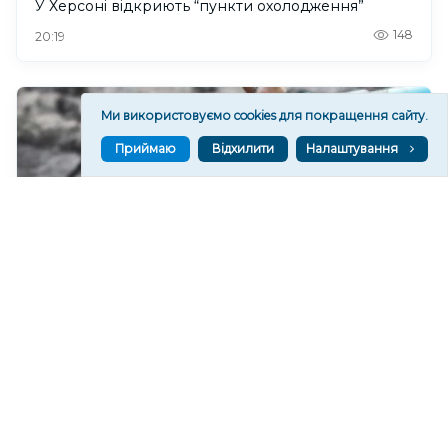
У Херсоні відкриють “пункти охолодження”
148
20:19
Ми використовуємо cookies для покращення сайту.
Приймаю
Відхилити
Налаштування
У Херсонському водоканалі закликають
економно користуватися водою
191
19:46