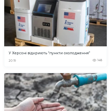
У Херсоні відкриють “пункти охолодження”
148
20:19