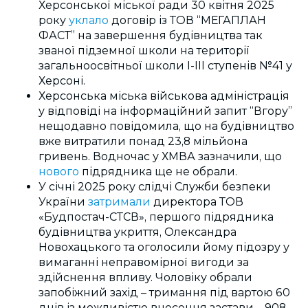
Херсонської міської ради 30 квітня 2025
року
уклало
договір із ТОВ “МЕГАПЛАН
ФАСТ” на завершення будівництва так
званої підземної школи на території
загальноосвітньої школи І-ІІІ ступенів №41 у
Херсоні.
Херсонська міська військова адміністрація
у відповіді на інформаційний запит “Вгору”
нещодавно повідомила, що на будівництво
вже витратили понад 23,8 мільйона
гривень. Водночас у ХМВА зазначили, що
нового
підрядника ще не обрали.
У січні 2025 року слідчі Служби безпеки
України
затримали
директора ТОВ
«Будпостач-СТСВ», першого підрядника
будівництва укриття, Олександра
Новохацького та оголосили йому підозру у
вимаганні неправомірної вигоди за
здійснення впливу. Чоловіку обрали
запобіжний захід – тримання під вартою 60
днів із можливістю внесення застави – 908