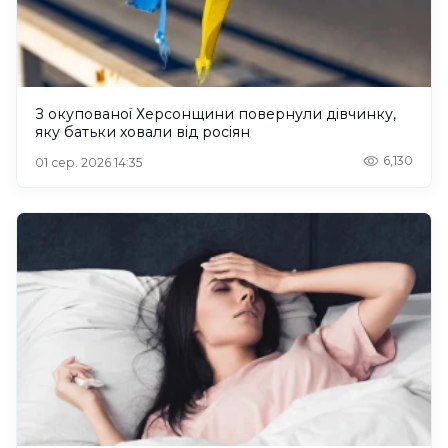
З окупованої Херсонщини повернули дівчинку,
яку батьки ховали від росіян
6,130
01 сер. 2026 14:35