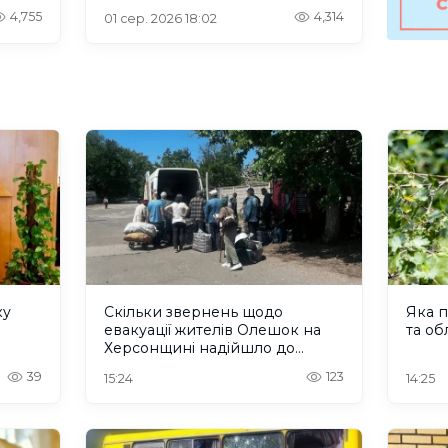
інтернетом
4,755
4,314
01 сер. 2026 18:02
ку
Скільки звернень щодо
Яка п
евакуації жителів Олешок на
та об
Херсонщині надійшло до
Омбудсмана
39
123
15:24
14:25