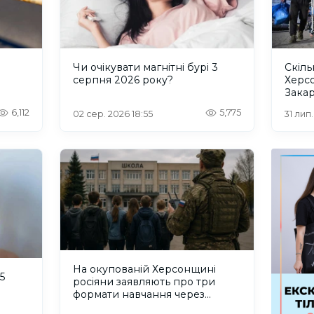
и
Чи очікувати магнітні бурі 3
Скіль
серпня 2026 року?
Херс
Закар
6,112
5,775
02 сер. 2026 18:55
31 лип
На окупованій Херсонщині
5
росіяни заявляють про три
формати навчання через
проблеми зі світлом та