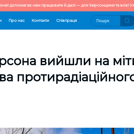
онат допомагає нам працювати й далі — для Херсонщини та всієї Ук
и
Про нас
Контакти
Cпівпраця
рсона вийшли на міт
ва протирадіаційног