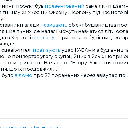
 липня проєкт був
презентований
саме як «підзем
віти і науки України Оксену Лісовому під час його в
у.
ставники влади
називають
об’єкт будівництва пр
я цивільних, де надалі можуть навчатися діти офл
да в Херсоні
не планує
припиняти будівництво, а
всюди.
ісцеві жителі
пов'язують
удар КАБАми з будівницт
 воно привертає увагу окупаційних військ. Попри
роботи тривають. На чат-бот “Вгору” 9 жовтня при
ня, що їх продовжили.
я було
відомо
про 22 поранених через авіаудар по 
ини Херсона
#Будівництво