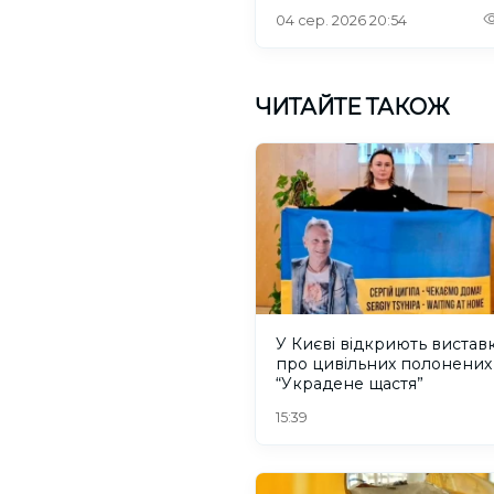
04 сер. 2026 20:54
ЧИТАЙТЕ ТАКОЖ
У Києві відкриють вистав
про цивільних полонених
“Украдене щастя”
15:39