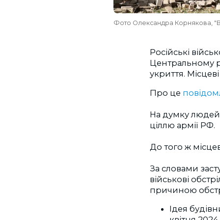
Фото Олександра Корнякова, "
Російські війсь
Центральному р
укриття. Місцеві
Про це
повідом
На думку людей,
ціллю армії РФ.
До того ж місце
За словами заст
військові обстрі
причиною обстр
Ідея будівн
квітня 2024