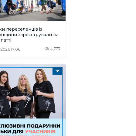
ки переселенців із
онщини зареєстрували на
патті
4,773
. 2026 17:06