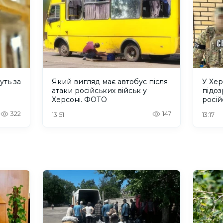
уть за
Який вигляд має автобус після
У Хер
атаки російських військ у
підо
Херсоні. ФОТО
росій
322
147
13:51
13:17