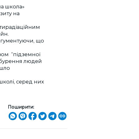
на школа»
ізиту на
отирадіаційним
айн.
ргументуючи, що
вом “підземної
 обурення людей
йшло
школі, серед них
Поширити: