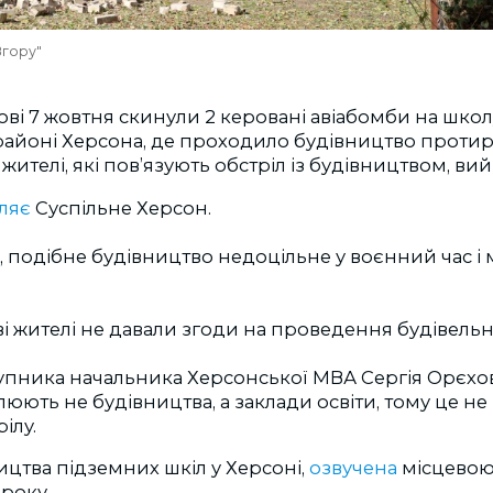
Вгору"
кові 7 жовтня скинули 2 керовані авіабомби на школ
айоні Херсона, де проходило будівництво протир
 жителі, які пов’язують обстріл із будівництвом, ви
ляє
Суспільне Херсон.
 подібне будівництво недоцільне у воєнний час і 
ві жителі не давали згоди на проведення будівельн
упника начальника Херсонської МВА Сергія Орєхова
люють не будівництва, а заклади освіти, тому це не
ілу.
ицтва підземних шкіл у Херсоні,
озвучена
місцевою
 року.