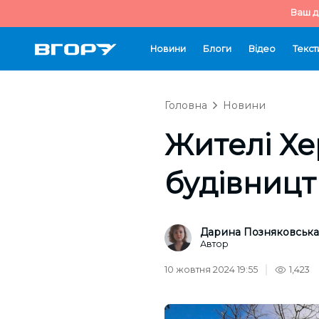
Ваш д
Новини
Блоги
Відео
Текст
Головна
Новини
Жителі Хе
будівницт
Дарина Позняковська
Автор
10 жовтня 2024 19:55
1,423