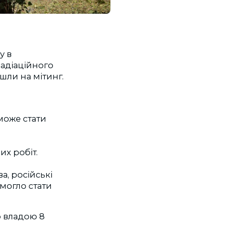
у в
адіаційного
йшли на мітинг.
може стати
их робіт.
, російські
 могло стати
 владою 8