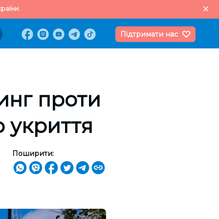
раїни.
Підтримати нас
инг проти
о укриття
Поширити: