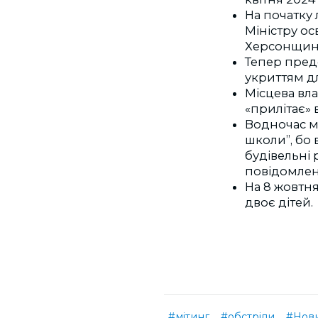
На початку
Міністру ос
Херсонщин
Тепер пред
укриттям дл
Місцева вла
«прилітає» 
Водночас м
школи”, бо
будівельні 
повідомлен
На 8 жовтн
двоє дітей.
#мітинг
#обстріли
#Нов