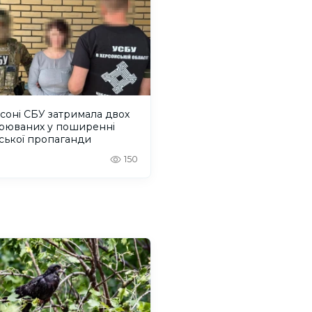
соні СБУ затримала двох
зрюваних у поширенні
ської пропаганди
150